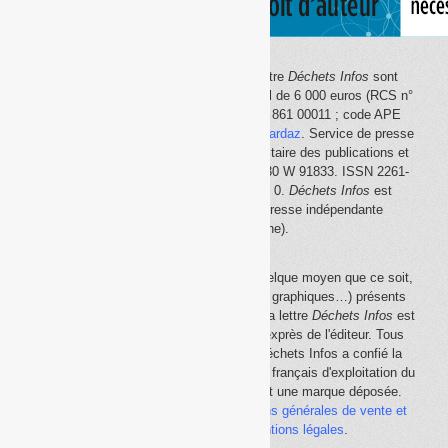
Le site Internet
Déchets Infos
et la lettre
Déchets Infos
sont
édités par Déchets Infos, SAS au capital de 6 000 euros (RCS n°
792 608 861, Créteil ; Siret n° 792 608 861 00011 ; code APE
5814Z). Principal associé :
Olivier Guichardaz
. Service de presse
en ligne reconnu par la Commission paritaire des publications et
des agences de presse (CPPAP) n° 0530 W 91833. ISSN 2261-
2726. Déclaration CNIL n° 1644033 v 0.
Déchets Infos
est
membre du
SPIIL
(Syndicat de la presse indépendante
d'information en ligne).
La reproduction en tout ou partie, par quelque moyen que ce soit,
des éléments (textes, photos, dessins, graphiques…) présents
sur le site Internet
Déchets Infos
et sur la lettre
Déchets Infos
est
rigoureusement interdite, sauf accord exprès de l'éditeur. Tous
droits réservés Déchets Infos SAS. Déchets Infos a confié la
gestion de ses droits de copie au Centre français d'exploitation du
droit de copie (
CFC
). Déchets Infos est une marque déposée.
Vous pouvez consulter ici nos
conditions générales de vente et
d'utilisation
ainsi que les
mentions légales
.