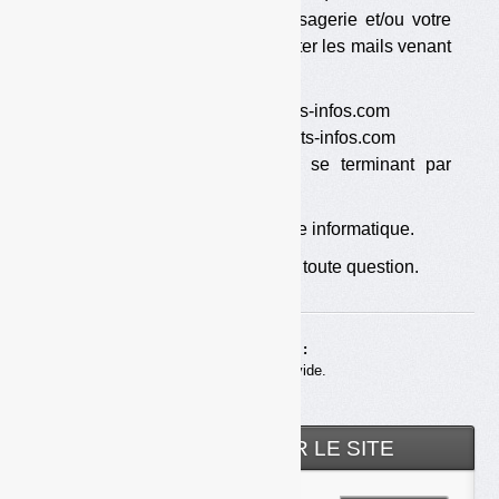
autoriser votre logiciel de messagerie et/ou votre
serveur de messagerie à accepter les mails venant
des adresses :
— dechetsinfos [at] lettre.dechets-infos.com
— dechets-infos [at] lettre.dechets-infos.com
— et de toutes les adresses se terminant par
[at]dechets-infos.com.
Si besoin, voir avec votre service informatique.
Je reste à votre disposition pour toute question.
Achats en ligne :
Votre panier est vide.
RECHERCHER SUR LE SITE