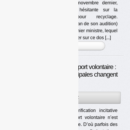
Sénat, le 5 novembre dernier,
qu’elle était hésitante sur la
consigne pour recyclage.
(Capture d’écran de son audition)
Les opposants ont écrit au Premier ministre, lequel
semble ne pas vouloir se mouiller sur ce dos [...]
PLUS »
Tarification incitative et apport volontaire :
quand les élections municipales changent
la donne
22JUIL
PAR
OLIVIER GUICHARDAZ
2026
Passer en tarification incitative
et/ou en apport volontaire n’est
pas sans risque. D’où parfois des