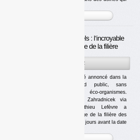
n’existent pas encore. Il amb [...]
PLUS »
Emballages professionnels : l’incroyable
« report » du démarrage de la filière
08JUIL
PAR
OLIVIER GUICHARDAZ
2026
Le report a été annoncé dans la
presse grand public, sans
prévenir les éco-organismes.
(photo : Ivo Zahradnicek via
Pixabay) Mathieu Lefèvre a
annoncé le report du démarrage de la filière des
emballages professionnels cinq jours avant la date
o [...]
PLUS »