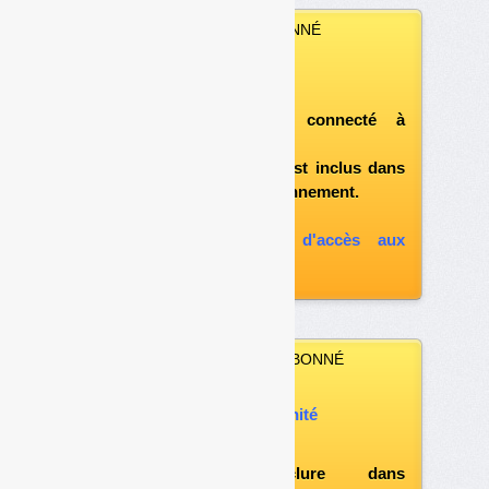
VOUS ÊTES ABONNÉ
Vous pouvez :
télécharger ce numéro
après vous être connecté à
«l'espace abonné»
et si le document est inclus dans
votre formule d'abonnement.
A défaut, vous pouvez :
souscrire à l'option d'accès aux
archives
VOUS N’ÊTES PAS ABONNÉ
Vous pouvez :
acheter ce numéro à l’unité
vous abonner
possibilité d'inclure dans