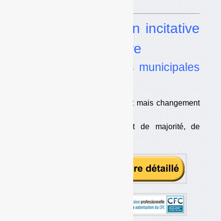
Dossier
Tarification incitative
et apport volontaire
•
Quand les élections municipales
changent la donne
•
SMD3 : même président mais changement
partiel de politique
•
Smicval : changement de majorité, de
président et d’orientation