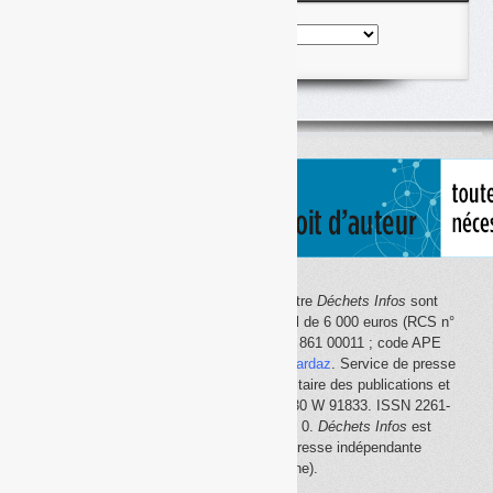
Nos
articles
classés
par
thème
Le site Internet
Déchets Infos
et la lettre
Déchets Infos
sont
édités par Déchets Infos, SAS au capital de 6 000 euros (RCS n°
792 608 861, Créteil ; Siret n° 792 608 861 00011 ; code APE
5814Z). Principal associé :
Olivier Guichardaz
. Service de presse
en ligne reconnu par la Commission paritaire des publications et
des agences de presse (CPPAP) n° 0530 W 91833. ISSN 2261-
2726. Déclaration CNIL n° 1644033 v 0.
Déchets Infos
est
membre du
SPIIL
(Syndicat de la presse indépendante
d'information en ligne).