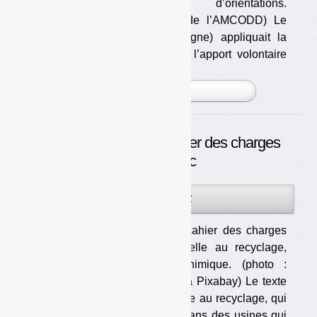
changements d’orientations.
(photo : FB de l’AMCODD) Le
SMD3 (Dordogne) appliquait la
redevance incitative (RI) avec l’apport volontaire
[...]
PLUS »
Textiles : le projet de cahier des charges
rendu public
22JUIL
PAR
OLIVIER GUICHARDAZ
2026
Le projet de cahier des charges
fait la part belle au recyclage,
notamment chimique. (photo :
Master Tux via Pixabay) Le texte
fait la part belle au recyclage, qui
devra être fait principalement dans des usines qui