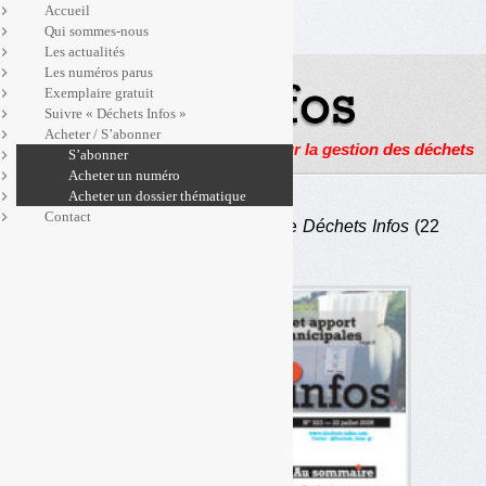
Accueil
Qui sommes-nous
Les actualités
Les numéros parus
Exemplaire gratuit
Suivre « Déchets Infos »
Acheter / S’abonner
Actualités, enquêtes et reportages sur la gestion des déchets
S’abonner
Acheter un numéro
Acheter un dossier thématique
Contact
Au sommaire du numéro 323 de
Déchets Infos
(22
juillet 2026)