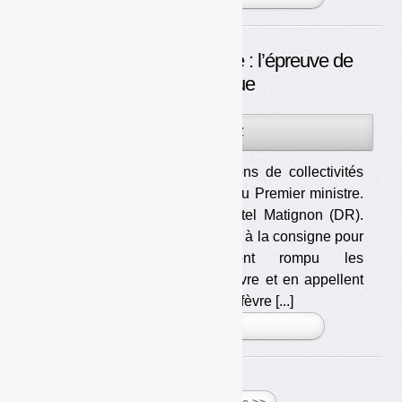
Consigne pour recyclage : l’épreuve de
force politique
08JUIL
PAR
OLIVIER GUICHARDAZ
2026
Les associations de collectivités
en appellent au Premier ministre.
En photo, l’hôtel Matignon (DR).
Les opposants à la consigne pour
recyclage ont rompu les
discussions avec Mathieu Lefèvre et en appellent
au Premier ministre. Mathieu Lefèvre [...]
PLUS »