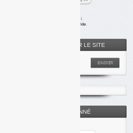
Voir tous les articles >>
Achats en ligne :
Votre panier est vide.
RECHERCHER SUR LE SITE
Entrez votre recherche
ENVOYER
ESPACE ABONNÉ
Identifiant