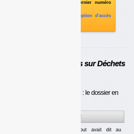
l'abonnement le dernier numéro
paru
vous abonner avec l'option d'accès
aux archives
Derniers articles parus sur Déchets
Infos :
Consigne pour recyclage : le dossier en
stand-by
22JUIL
PAR
OLIVIER GUICHARDAZ
2026
Monique Barbut avait dit au