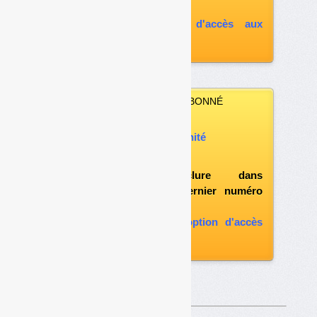
A défaut, vous pouvez :
souscrire à l'option d'accès aux
archives
VOUS N’ÊTES PAS ABONNÉ
Vous pouvez :
acheter ce numéro à l’unité
vous abonner
possibilité d'inclure dans
l'abonnement le dernier numéro
paru
vous abonner avec l'option d'accès
aux archives