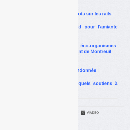
Sur le même thême…
Alcome agréé, la REP mégots sur les rails
Filière PMCB : le plafond pour l’amiante
maintenu mais relevé
TVA sur les soutiens des éco-organismes:
Bercy fait appel du jugement de Montreuil
Réagrément emballages :
la notion d’enveloppe abandonnée
Emballages et papiers : quels soutiens à
partir de 2023
PARTAGER
TWITTER
LINKEDIN
VIADEO
FACEBOOK
COURRIEL