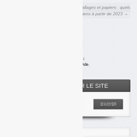
← Paprec, Pizzorno, Tiru,
Emballages et papiers : quels
Veolia, Suez, CNIM, Inova,
soutiens à partir de 2023 →
Urbaser… : la recomposition
du marché du déchet se
poursuit
Achats en ligne :
Votre panier est vide.
RECHERCHER SUR LE SITE
Entrez votre recherche
ENVOYER