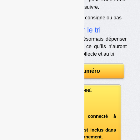
Les discussions doivent se poursuivre.
•
Un agrément pour 6 ans, consigne ou pas
•
Pas d’économies sur le tri
Les éco-organismes devront désormais dépenser
en soutiens à l’investissement ce qu’ils n’auront
pas dépensé en soutiens à la collecte et au tri.
Télécharger le numéro
VOUS ÊTES ABONNÉ
Vous pouvez :
télécharger ce numéro
après vous être connecté à
«l'espace abonné»
et si le document est inclus dans
votre formule d'abonnement.