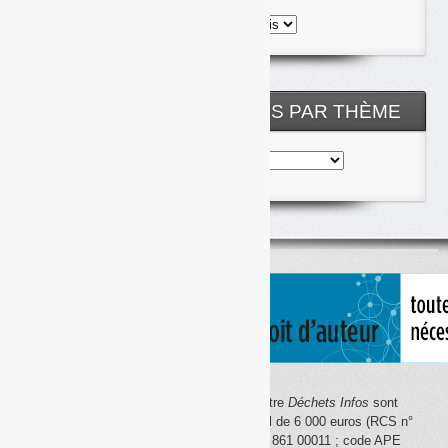
Toutes
les
archives
NOS ARTICLES CLASSÉS PAR THÈME
Nos
articles
classés
par
thème
Le site Internet
Déchets Infos
et la lettre
Déchets Infos
sont
édités par Déchets Infos, SAS au capital de 6 000 euros (RCS n°
792 608 861, Créteil ; Siret n° 792 608 861 00011 ; code APE