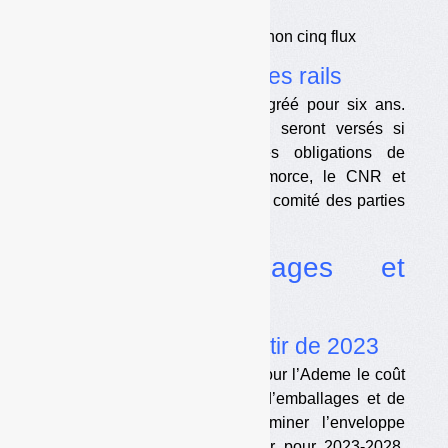
d’effets pervers.
•
Tri simplifié : sept flux et non cinq flux
•
La REP mégots sur les rails
L’éco-organisme Alcome est agréé pour six ans.
Les soutiens aux collectivités seront versés si
celles-ci remplissent certaines obligations de
prévention et de reporting. Amorce, le CNR et
l’ADCF ne feront pas partie du comité des parties
prenantes d’Alcome.
Dossier
Emballages et
papiers
•
Quels soutiens à partir de 2023
Un bureau d’études a chiffré pour l’Ademe le coût
total de gestion des déchets d’emballages et de
papiers, permettant de déterminer l’enveloppe
globale des soutiens à prévoir pour 2023-2028.