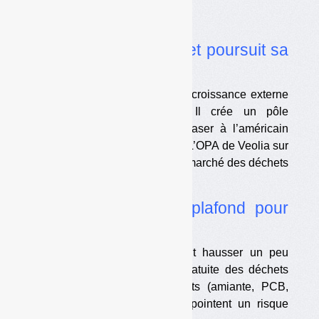
Actualité
•
Le marché du déchet poursuit sa
recomposition
Le groupe Paprec continue sa croissance externe
avec plusieurs acquisitions. Il crée un pôle
« énergies ». La vente d’Urbaser à l’américain
Platinum Equity est confirmée. L’OPA de Veolia sur
Suez ne devrait pas affecter le marché des déchets
non dangereux en France
•
Filière PMCB : le plafond pour
l’amiante relevé
Les pouvoirs publics devraient hausser un peu
plafond de prise en charge gratuite des déchets
contenant des produits interdits (amiante, PCB,
phtalates…). Les collectivités pointent un risque