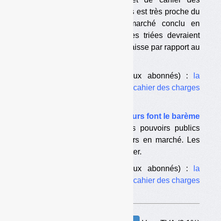
charges de la filière emballages est très proche du
protocole AMF-metteurs en marché conclu en
juillet. Les soutiens aux tonnes triées devraient
augmenter à peine ou être en baisse par rapport au
barème actuel.
A télécharger
(réservé aux abonnés) :
la
version « V3 » du projet de cahier des charges
« emballages »
•
Filière papiers : les producteurs font le barème
La proposition de barème des pouvoirs publics
correspond à celle des metteurs en marché. Les
soutiens devraient peu augmenter.
A télécharger
(réservé aux abonnés) :
la
version « V4 » du projet de cahier des charges
« papiers »