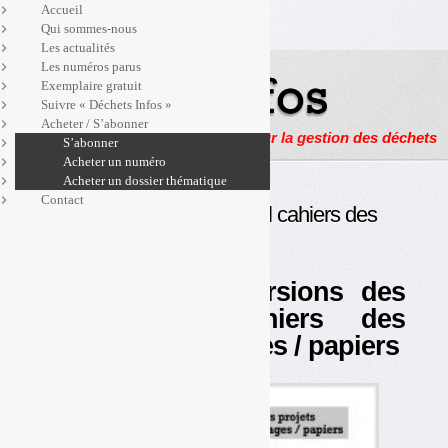
Accueil
Qui sommes-nous
Les actualités
Les numéros parus
Exemplaire gratuit
Suivre « Déchets Infos »
Acheter / S’abonner
Actualités, enquêtes et reportages sur la gestion des déchets
S’abonner
Acheter un numéro
Acheter un dossier thématique
Contact
Déchets Infos « spécial cahiers des
charges »
Les dernières versions des
projets de cahiers des
charges emballages / papiers