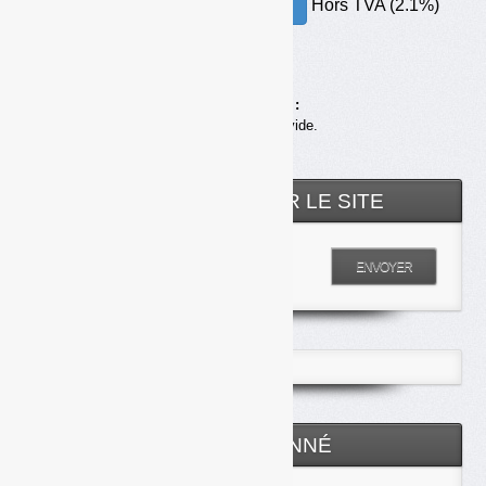
Hors TVA (2.1%)
30.00€ – ACHETER
Achats en ligne :
Votre panier est vide.
RECHERCHER SUR LE SITE
Entrez votre recherche
ENVOYER
ESPACE ABONNÉ