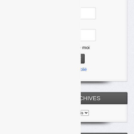
Identifiant
Mot de passe
Se souvenir de moi
Mot de passe oublié
TOUTES LES ARCHIVES
Toutes
les
archives