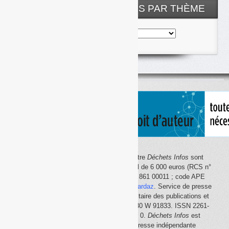
NOS ARTICLES CLASSÉS PAR THÈME
Nos
articles
classés
par
thème
Le site Internet
Déchets Infos
et la lettre
Déchets Infos
sont
édités par Déchets Infos, SAS au capital de 6 000 euros (RCS n°
792 608 861, Créteil ; Siret n° 792 608 861 00011 ; code APE
5814Z). Principal associé :
Olivier Guichardaz
. Service de presse
en ligne reconnu par la Commission paritaire des publications et
des agences de presse (CPPAP) n° 0530 W 91833. ISSN 2261-
2726. Déclaration CNIL n° 1644033 v 0.
Déchets Infos
est
membre du
SPIIL
(Syndicat de la presse indépendante