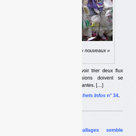
Balles « d’anciens » et de « nouveaux »
plastiques.
Les collectivités pourraient devoir trier deux flux
supplémentaires. Les discussions doivent se
poursuivre avec les parties prenantes. […]
L’article complet dans
Déchets Infos
n° 34
.
Sur le même thême…
Plastiques : Eco-Emballages semble