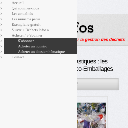
Accueil
Qui sommes-nous
Les actualités
Les numéros parus
Exemplaire gratuit
Suivre « Déchets Infos »
Acheter / S’abonner
Actualités, enquêtes et reportages sur la gestion des déchets
S’abonner
Acheter un numéro
Acheter un dossier thématique
Contact
Extension du tri des plastiques : les
soutiens proposés par Eco-Emballages
20NOV
PAR
OLIVIER GUICHARDAZ
2013