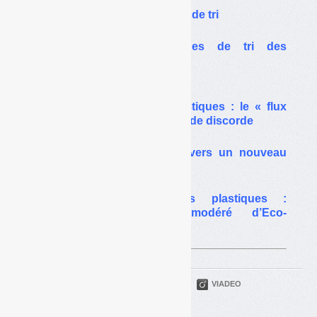
verrouiller
l’extension des consignes de tri
Extension des consignes de tri des
plastiques,
phase 2
Extension du tri des plastiques : le « flux
développement », pomme de discorde
Emballages plastiques : vers un nouveau
standard de tri ?
Extension du tri des plastiques :
l’enthousiasme très modéré d’Eco-
Emballages
PARTAGER
TWITTER
LINKEDIN
VIADEO
FACEBOOK
COURRIEL