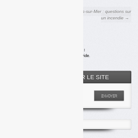
← Clause de revoyure : la
Fos-sur-Mer : questions sur
décision du ministère
un incendie →
annoncée pour bientôt
Achats en ligne :
Votre panier est vide.
RECHERCHER SUR LE SITE
Entrez votre recherche
ENVOYER