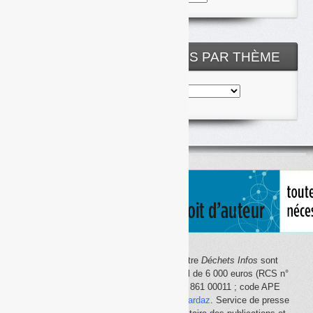
les
archives
NOS ARTICLES CLASSÉS PAR THÈME
Nos
articles
classés
par
thème
Le site Internet
Déchets Infos
et la lettre
Déchets Infos
sont
édités par Déchets Infos, SAS au capital de 6 000 euros (RCS n°
792 608 861, Créteil ; Siret n° 792 608 861 00011 ; code APE
5814Z). Principal associé :
Olivier Guichardaz
. Service de presse