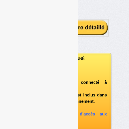
par la collecte robotisée
VOUS ÊTES ABONNÉ
Vous pouvez :
télécharger ce numéro
après vous être connecté à
«l'espace abonné»
et si le document est inclus dans
votre formule d'abonnement.
A défaut, vous pouvez :
souscrire à l'option d'accès aux
archives