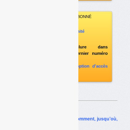
VOUS N’ÊTES PAS ABONNÉ
Vous pouvez :
acheter ce numéro à l’unité
vous abonner
possibilité d'inclure dans
l'abonnement le dernier numéro
paru
vous abonner avec l'option d'accès
aux archives
Sur le même thême…
Collecte « robotisée » : comment, jusqu’où,
quand ?