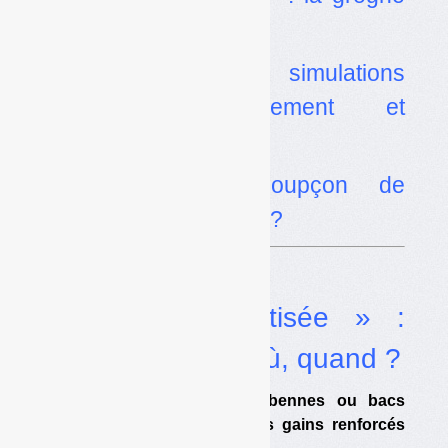
monte
•
TGAP : des simulations
pessimistes, localement et
globalement
•
Isséane, un soupçon de
corruption invérifiable ?
Dossier
Collecte « robotisée » :
comment, jusqu’où, quand ?
•
Points de proximité, bennes ou bacs
bicompartimentés… : des gains renforcés