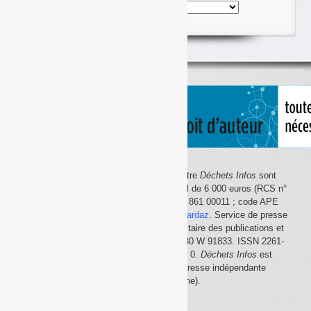
Nos
articles
classés
par
thème
Le site Internet
Déchets Infos
et la lettre
Déchets Infos
sont
édités par Déchets Infos, SAS au capital de 6 000 euros (RCS n°
792 608 861, Créteil ; Siret n° 792 608 861 00011 ; code APE
5814Z). Principal associé :
Olivier Guichardaz
. Service de presse
en ligne reconnu par la Commission paritaire des publications et
des agences de presse (CPPAP) n° 0530 W 91833. ISSN 2261-
2726. Déclaration CNIL n° 1644033 v 0.
Déchets Infos
est
membre du
SPIIL
(Syndicat de la presse indépendante
d'information en ligne).