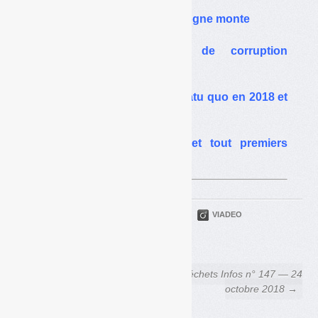
Hausse de la TGAP : la grogne monte
Isséane, un soupçon de corruption
invérifiable ?
TGAP sur les déchets : statu quo en 2018 et
2019 ?
Trilib’ : mode d’emploi et tout premiers
résultats
PARTAGER
TWITTER
LINKEDIN
VIADEO
FACEBOOK
COURRIEL
← Déchets Infos n° 145 — 26
Déchets Infos n° 147 — 24
septembre 2018
octobre 2018 →