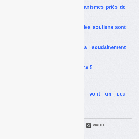
Déchetteries : les éco-organismes priés de
préparer le déconfinement
Filière textiles : pourquoi les soutiens sont
nécessaires
L’observatoire des coûts soudainement
critiqué par EcoTLC
« Déchets Infos » sur France 5
dans « Le monde en face »,
le 28 avril 2015
Textiles : les soutiens vont un peu
augmenter
PARTAGER
TWITTER
LINKEDIN
VIADEO
FACEBOOK
COURRIEL