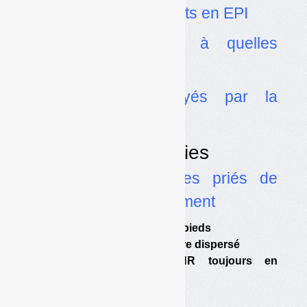
les approvisionnements en EPI
•
Déconfinement : à quelles
conditions ?
•
Plastiques renvoyés par la
Malaisie : fin de partie
Dossier Déchetteries
•
Les éco-organismes priés de
préparer le déconfinement
•
Eco-mobilier traîne les pieds
•
Les préfectures en ordre dispersé
•
Amorce et le CNR toujours en
quarantaine
Dossier Textiles