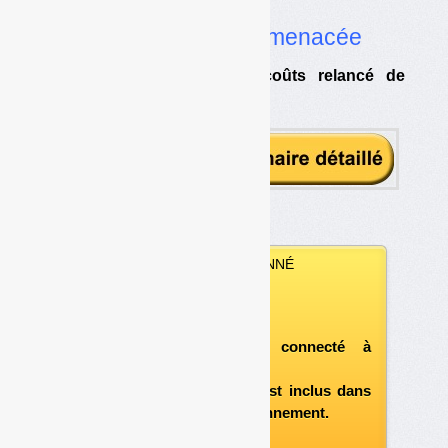
•
La filière gravement menacée
•
L’observatoire des coûts relancé de
façon contestée
VOUS ÊTES ABONNÉ
Vous pouvez :
télécharger ce numéro
après vous être connecté à
«l'espace abonné»
et si le document est inclus dans
votre formule d'abonnement.
A défaut, vous pouvez :