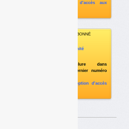
souscrire à l'option d'accès aux
archives
VOUS N’ÊTES PAS ABONNÉ
Vous pouvez :
acheter ce numéro à l’unité
vous abonner
possibilité d'inclure dans
l'abonnement le dernier numéro
paru
vous abonner avec l'option d'accès
aux archives
Sur le même thême…