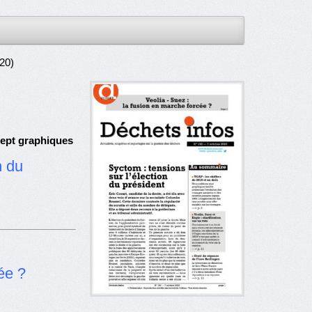
20)
sept graphiques
n du
ée ?