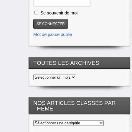
Se souvenir de moi
Mot de passe oublié
TOUTES LES ARCHIVES
Toutes
les
archives
NOS ARTICLES CLASSÉS PAR
THÈME
Nos
articles