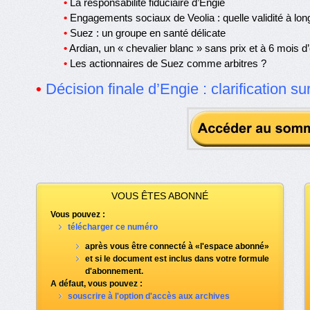
•
La responsabilité fiduciaire d’Engie
•
Engagements sociaux de Veolia : quelle validité à lon
•
Suez : un groupe en santé délicate
•
Ardian, un « chevalier blanc » sans prix et à 6 mois 
•
Les actionnaires de Suez comme arbitres ?
•
Décision finale d’Engie : clarification su
VOUS ÊTES ABONNÉ
Vous pouvez :
télécharger ce numéro
après vous être connecté à «l'espace abonné»
et si le document est inclus dans votre formule
d'abonnement.
A défaut, vous pouvez :
souscrire à l'option d'accès aux archives