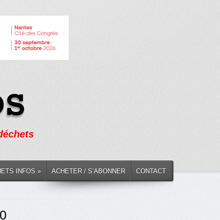
 déchets
HETS INFOS »
ACHETER / S’ABONNER
CONTACT
20