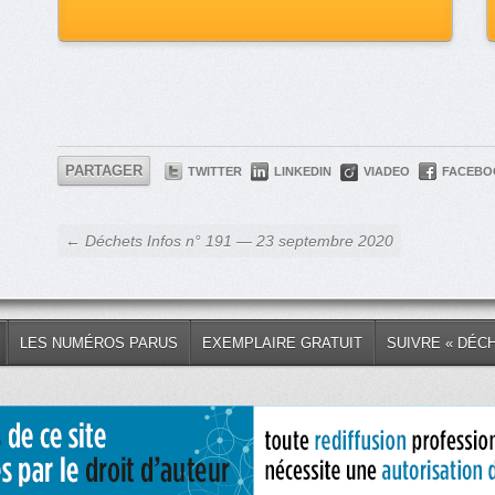
PARTAGER
TWITTER
LINKEDIN
VIADEO
FACEBO
← Déchets Infos n° 191 — 23 septembre 2020
LES NUMÉROS PARUS
EXEMPLAIRE GRATUIT
SUIVRE « DÉC