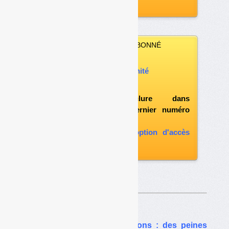
archives
VOUS N’ÊTES PAS ABONNÉ
Vous pouvez :
acheter ce numéro à l’unité
vous abonner
possibilité d'inclure dans
l'abonnement le dernier numéro
paru
vous abonner avec l'option d'accès
aux archives
Sur le même thême…
Filières de REP et sanctions : des peines