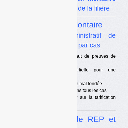
et une
« refondation »
de la filière
Dossier
Apport volontaire
•
Le tribunal administratif de
Bordeaux juge au cas par cas
•
Quatre rejets pour défaut de preuves de
désordres
•
Une satisfaction partielle pour une
commune
•
Un rejet pour une requête mal fondée
•
Pas de discrimination dans tous les cas
•
Des jugements à venir sur la tarification
incitative
Dossier
Filières de REP et