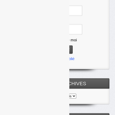
Identifiant
Mot de passe
Se souvenir de moi
Mot de passe oublié
TOUTES LES ARCHIVES
Toutes
les
archives