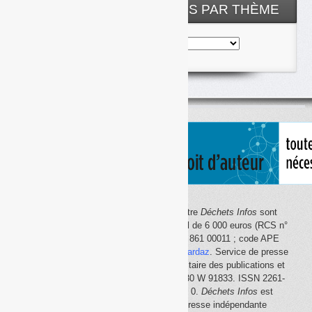
NOS ARTICLES CLASSÉS PAR THÈME
Nos
articles
classés
par
thème
Le site Internet
Déchets Infos
et la lettre
Déchets Infos
sont
édités par Déchets Infos, SAS au capital de 6 000 euros (RCS n°
792 608 861, Créteil ; Siret n° 792 608 861 00011 ; code APE
5814Z). Principal associé :
Olivier Guichardaz
. Service de presse
en ligne reconnu par la Commission paritaire des publications et
des agences de presse (CPPAP) n° 0530 W 91833. ISSN 2261-
2726. Déclaration CNIL n° 1644033 v 0.
Déchets Infos
est
membre du
SPIIL
(Syndicat de la presse indépendante