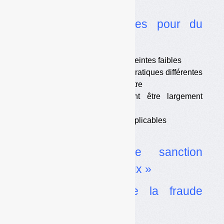
sanctions
•
Des peines légères pour du
menu fretin
•
Des amendes et des astreintes faibles
•
Non-contributions : des pratiques différentes
d’un éco-organisme à l’autre
•
Les fraudeurs peuvent être largement
gagnants
•
Certaines sanctions inapplicables
•
De maigres précédents
•
Un régime de sanction
particulièrement « doux »
•
Un panorama de la fraude
inquiétant