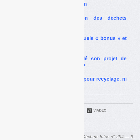
légères pour du menu fretin
PLF 2025 : la gestion des déchets
lourdement pénalisée
Emballages ménagers : quels « bonus » et
quels « malus » en 2025
Ségolène Royal a dévoilé son projet de
« plan déchets 2014-2025 »
Emballages : ni consigne pour recyclage, ni
bonus-malus en 2025 ?
PARTAGER
TWITTER
LINKEDIN
VIADEO
FACEBOOK
COURRIEL
← Déchets Infos n° 292 — 12
Déchets Infos n° 294 — 9