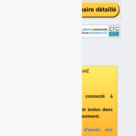
VOUS ÊTES ABONNÉ
Vous pouvez :
télécharger ce numéro
après vous être connecté à
«l'espace abonné»
et si le document est inclus dans
votre formule d'abonnement.
A défaut, vous pouvez :
souscrire à l'option d'accès aux