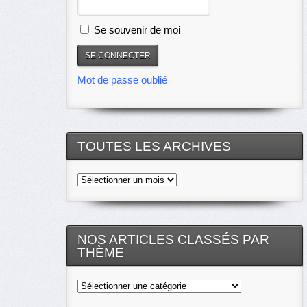
Se souvenir de moi
Mot de passe oublié
TOUTES LES ARCHIVES
Toutes
les
archives
NOS ARTICLES CLASSÉS PAR
THÈME
Nos
articles