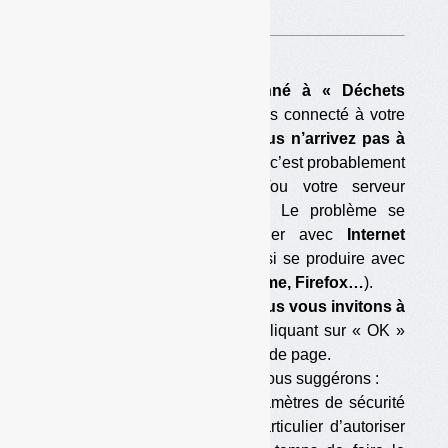
A voir sur
cette page
.
Si vous êtes déjà abonné à « Déchets
Infos »,
que vous vous êtes connecté à votre
compte abonné
et que vous n’arrivez pas à
télécharger ce document,
c’est probablement
que votre navigateur et/ou votre serveur
bloque le téléchargement. Le problème se
pose parfois en particulier avec
Internet
Explorer,
mais il peut aussi se produire avec
d’autres navigateurs (
Chrome, Firefox…
).
Pour éviter le blocage, nous vous invitons à
accepter les cookies
en cliquant sur « OK »
dans la barre située en tête de page.
Si cela ne suffit pas, nous vous suggérons :
— soit de modifier les paramètres de sécurité
de votre navigateur (en particulier d’autoriser