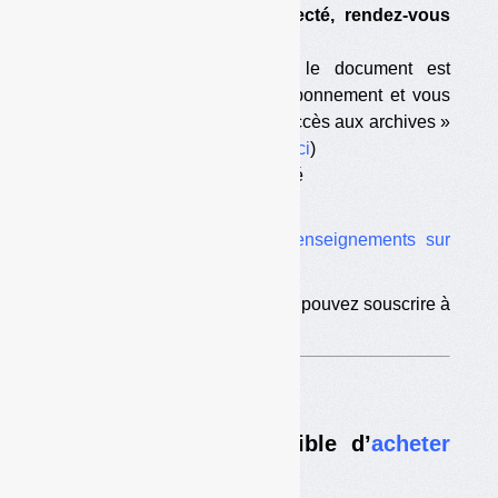
que vous avez été déconnecté, rendez-vous
sur
cette page
;
— vous êtes abonné mais le document est
antérieur à la date de votre abonnement et vous
n’avez pas souscrit l’option « accès aux archives »
(pour souscrire à l’option,
c’est ici
)
— votre abonnement est terminé
— vous n’êtes pas abonné.
Vous trouverez ici tous les
renseignements sur
l’abonnement
.
Si vous êtes déjà abonné, vous pouvez souscrire à
l’
option d’accès aux archives
.
Nouveau :
il est désormais possible d’
acheter
des numéros à l’unité
.