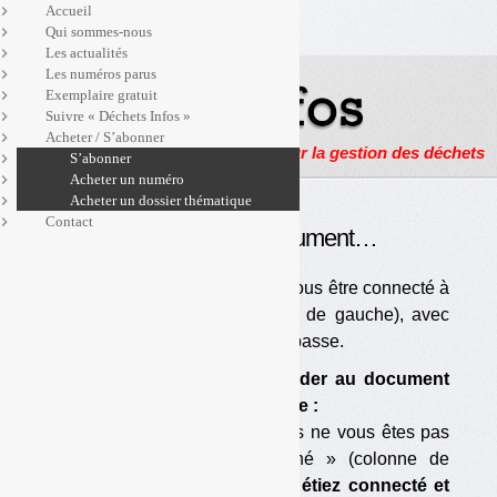
Accueil
Qui sommes-nous
Les actualités
Les numéros parus
Exemplaire gratuit
Suivre « Déchets Infos »
Acheter / S’abonner
Actualités, enquêtes et reportages sur la gestion des déchets
S’abonner
Acheter un numéro
Acheter un dossier thématique
Contact
Pour accéder à ce document…
… Vous devez être abonné et vous être connecté à
« l’espace abonné » (colonne de gauche), avec
votre identifiant et votre mot de passe.
Si vous ne pouvez pas accéder au document
ou à la page voulu(e), c’est que :
— vous êtes abonné mais vous ne vous êtes pas
connecté à « l’espace abonné » (colonne de
gauche) ;
si vous vous vous étiez connecté et