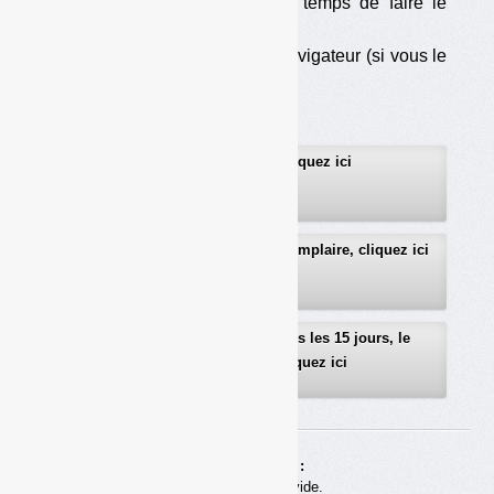
les cookies), au moins le temps de faire le
téléchargement ;
— soit d’utiliser un autre navigateur (si vous le
pouvez…).
Pour vous abonner, cliquez ici
Pour recevoir gratuitement un exemplaire, cliquez ici
Pour recevoir gratuitement, tous les 15 jours, le
sommaire détaillé, cliquez ici
Achats en ligne :
Votre panier est vide.