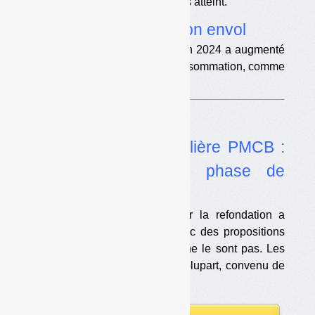
réduction pour 2025 ne sera pas atteint.
•
La TEOM poursuit son envol
Le produit de la TEOM perçu en 2024 a augmenté
davantage que les prix à la consommation, comme
les années précédentes.
Dans l’actualité
•
Refondation de la filière PMCB :
vers une deuxième phase de
concertation
Le comité de concertation sur la refondation a
présenté un premier bilan, avec des propositions
consensuelles et d’autres qui ne le sont pas. Les
parties prenantes ont, pour la plupart, convenu de
poursuivre les travaux.