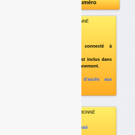
Télécharger le numéro
VOUS ÊTES ABONNÉ
Vous pouvez :
télécharger ce numéro
après vous être connecté à
«l'espace abonné»
et si le document est inclus dans
votre formule d'abonnement.
A défaut, vous pouvez :
souscrire à l'option d'accès aux
archives
VOUS N’ÊTES PAS ABONNÉ
Vous pouvez :
acheter ce numéro à l’unité