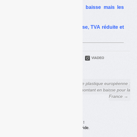
TGAP : des tonnages en baisse mais les
recettes s’envolent
PLF 2026 : TGAP en hausse, TVA réduite et
taxe plastique…
PARTAGER
TWITTER
LINKEDIN
VIADEO
FACEBOOK
COURRIEL
← PLF 2026 : TGAP en
Taxe plastique européenne :
hausse, TVA réduite et taxe
montant en baisse pour la
plastique…
France →
Achats en ligne :
Votre panier est vide.