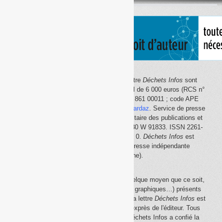
thème
Le site Internet
Déchets Infos
et la lettre
Déchets Infos
sont
édités par Déchets Infos, SAS au capital de 6 000 euros (RCS n°
792 608 861, Créteil ; Siret n° 792 608 861 00011 ; code APE
5814Z). Principal associé :
Olivier Guichardaz
. Service de presse
en ligne reconnu par la Commission paritaire des publications et
des agences de presse (CPPAP) n° 0530 W 91833. ISSN 2261-
2726. Déclaration CNIL n° 1644033 v 0.
Déchets Infos
est
membre du
SPIIL
(Syndicat de la presse indépendante
d'information en ligne).
La reproduction en tout ou partie, par quelque moyen que ce soit,
des éléments (textes, photos, dessins, graphiques…) présents
sur le site Internet
Déchets Infos
et sur la lettre
Déchets Infos
est
rigoureusement interdite, sauf accord exprès de l'éditeur. Tous
droits réservés Déchets Infos SAS. Déchets Infos a confié la