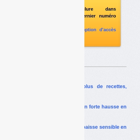
vous abonner
possibilité d'inclure dans
l'abonnement le dernier numéro
paru
vous abonner avec l'option d'accès
aux archives
Sur le même thême…
TGAP 2024 : toujours plus de recettes,
moins d’enfouissement
TGAP déchets : recettes en forte hausse en
2022
Les recettes de TGAP en baisse sensible en
2020