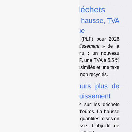
Dossier
Fiscalité déchets
•
PLF 2026 : TGAP en hausse, TVA
réduite et taxe plastique
Le projet de loi de finances (PLF) pour 2026
consacre un article au
« verdissement »
de la
gestion des déchets. Au menu : un nouveau
calendrier de hausse de la TGAP, une TVA à 5,5 %
pour les déchets ménagers et assimilés et une taxe
sur les emballages en plastique non recyclés.
•
TGAP 2024 : toujours plus de
recettes, moins d’enfouissement
Les recettes totales de TGAP sur les déchets
atteignent presque un milliard d’euros. La hausse
des recettes ralentit un peu. Les quantités mises en
décharge continuent leur baisse. L’objectif de