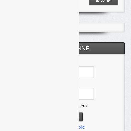
Entrez votre recherche
ENVOYER
ESPACE ABONNÉ
Identifiant
Mot de passe
Se souvenir de moi
Mot de passe oublié