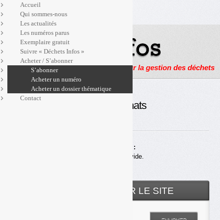
Accueil
Qui sommes-nous
Les actualités
Les numéros parus
Exemplaire gratuit
Suivre « Déchets Infos »
Acheter / S’abonner
Actualités, enquêtes et reportages sur la gestion des déchets
S’abonner
Acheter un numéro
Acheter un dossier thématique
Contact
Historique des achats
Achats en ligne :
Votre panier est vide.
RECHERCHER SUR LE SITE