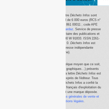
Le site Internet
Déchets Infos
et la lettre
Déchets Infos
sont
édités par Déchets Infos, SAS au capital de 6 000 euros (RCS n°
792 608 861, Créteil ; Siret n° 792 608 861 00011 ; code APE
5814Z). Principal associé :
Olivier Guichardaz
. Service de presse
en ligne reconnu par la Commission paritaire des publications et
des agences de presse (CPPAP) n° 0530 W 91833. ISSN 2261-
2726. Déclaration CNIL n° 1644033 v 0.
Déchets Infos
est
membre du
SPIIL
(Syndicat de la presse indépendante
d'information en ligne).
La reproduction en tout ou partie, par quelque moyen que ce soit,
des éléments (textes, photos, dessins, graphiques…) présents
sur le site Internet
Déchets Infos
et sur la lettre
Déchets Infos
est
rigoureusement interdite, sauf accord exprès de l'éditeur. Tous
droits réservés Déchets Infos SAS. Déchets Infos a confié la
gestion de ses droits de copie au Centre français d'exploitation du
droit de copie (
CFC
). Déchets Infos est une marque déposée.
Vous pouvez consulter ici nos
conditions générales de vente et
d'utilisation
ainsi que les
mentions légales
.