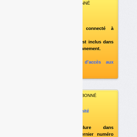
VOUS ÊTES ABONNÉ
Vous pouvez :
télécharger ce numéro
après vous être connecté à
«l'espace abonné»
et si le document est inclus dans
votre formule d'abonnement.
A défaut, vous pouvez :
souscrire à l'option d'accès aux
archives
VOUS N’ÊTES PAS ABONNÉ
Vous pouvez :
acheter ce numéro à l’unité
vous abonner
possibilité d'inclure dans
l'abonnement le dernier numéro