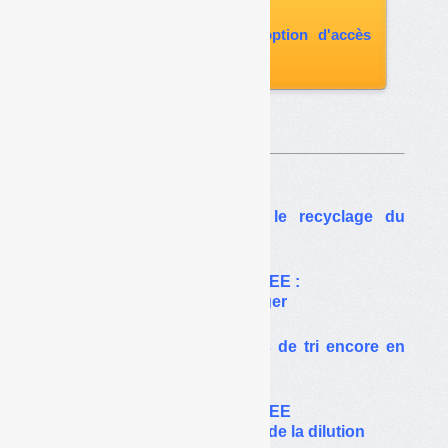
paru
vous abonner avec l'option d'accès
aux archives
Sur le même thême…
Le déca-BDE va gêner le recyclage du
mobilier et des VHU
Plastiques bromés des DEEE :
la liste des POP va s’allonger
DEEE bromés : les seuils de tri encore en
question
Plastiques bromés des DEEE
Quand le tri peut aboutir à de la dilution