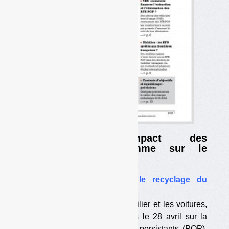
Dossier : L’impact des
retardateurs de flamme sur le
recyclage va s’étendre
•
Le déca-BDE va gêner le recyclage du
mobilier et des VHU
Utilisé notamment dans le mobilier et les voitures,
le déca-BDE est inscrit depuis le 28 avril sur la
liste des polluants organiques persistants (POP).