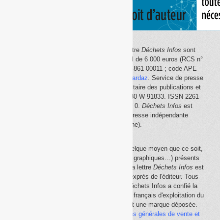
Le site Internet
Déchets Infos
et la lettre
Déchets Infos
sont
édités par Déchets Infos, SAS au capital de 6 000 euros (RCS n°
792 608 861, Créteil ; Siret n° 792 608 861 00011 ; code APE
5814Z). Principal associé :
Olivier Guichardaz
. Service de presse
en ligne reconnu par la Commission paritaire des publications et
des agences de presse (CPPAP) n° 0530 W 91833. ISSN 2261-
2726. Déclaration CNIL n° 1644033 v 0.
Déchets Infos
est
membre du
SPIIL
(Syndicat de la presse indépendante
d'information en ligne).
La reproduction en tout ou partie, par quelque moyen que ce soit,
des éléments (textes, photos, dessins, graphiques…) présents
sur le site Internet
Déchets Infos
et sur la lettre
Déchets Infos
est
rigoureusement interdite, sauf accord exprès de l'éditeur. Tous
droits réservés Déchets Infos SAS. Déchets Infos a confié la
gestion de ses droits de copie au Centre français d'exploitation du
droit de copie (
CFC
). Déchets Infos est une marque déposée.
Vous pouvez consulter ici nos
conditions générales de vente et