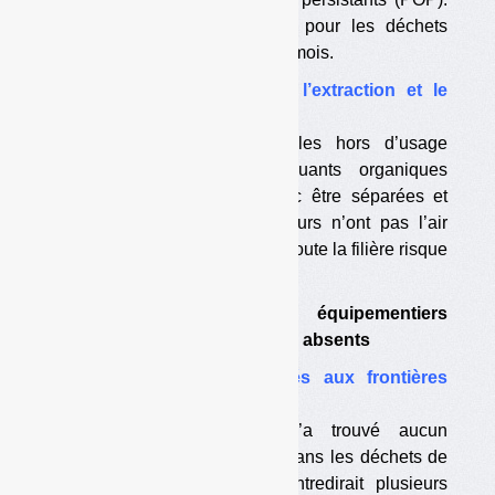
Le seuil de teneur maximale pour les déchets
devrait être fixé dans quelques mois.
•
VHU : comment financer l’extraction et le
traitement des pièces POP ?
Plusieurs pièces des véhicules hors d’usage
(VHU) contiennent des polluants organiques
persistants. Elles doivent donc être séparées et
traitées à part. Les constructeurs n’ont pas l’air
décidés d’en assumer le coût. Toute la filière risque
d’en pâtir.
•
Constructeurs et équipementiers
automobiles aux abonnés absents
•
Mobilier : les RFB arrêtés aux frontières
françaises ?
Eco-mobilier assure qu’il n’a trouvé aucun
retardateur de flamme bromé dans les déchets de
mobilier ménager, ce qui contredirait plusieurs