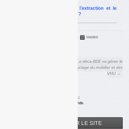
VHU : comment financer l’extraction et le
traitement des pièces POP ?
PARTAGER
TWITTER
LINKEDIN
VIADEO
FACEBOOK
COURRIEL
← VHU : comment financer
Le déca-BDE va gêner le
l’extraction et le traitement des
recyclage du mobilier et des
pièces POP ?
VHU →
Achats en ligne :
Votre panier est vide.
RECHERCHER SUR LE SITE