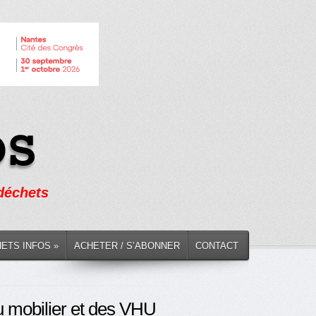
 déchets
HETS INFOS »
ACHETER / S’ABONNER
CONTACT
u mobilier et des VHU