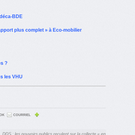
e déca-BDE
pport plus complet » à Eco-mobilier
es ?
ns les VHU
OK
COURRIEL
DDS : les pouvoirs publics reculent sur la collecte « en