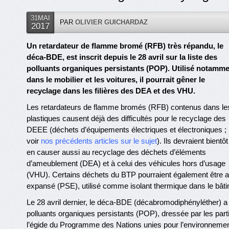
31MAI
PAR
OLIVIER GUICHARDAZ
2017
Un retardateur de flamme bromé (RFB) très répandu, le
déca-BDE, est inscrit depuis le 28 avril sur la liste des
polluants organiques persistants (POP). Utilisé notamm
dans le mobilier et les voitures, il pourrait gêner le
recyclage dans les filières des DEA et des VHU.
Les retardateurs de flamme bromés (RFB) contenus dans le
plastiques causent déjà des difficultés pour le recyclage des
DEEE (déchets d’équipements électriques et électroniques ;
voir
nos précédents articles sur le sujet
). Ils devraient bientôt
en causer aussi au recyclage des déchets d’éléments
d’ameublement (DEA) et à celui des véhicules hors d’usage
(VHU). Certains déchets du BTP pourraient également être 
expansé (PSE), utilisé comme isolant thermique dans le bâti
Le 28 avril dernier, le déca-BDE (décabromodiphényléther) a en 
polluants organiques persistants (POP), dressée par les par
l’égide du Programme des Nations unies pour l’environneme