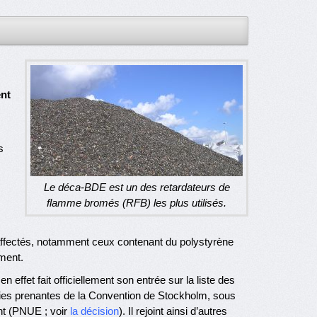
ent
s
Le déca-BDE est un des retardateurs de
flamme bromés (RFB) les plus utilisés.
affectés, notamment ceux contenant du polystyrène
ment.
effet fait officiellement son entrée sur la liste des
ties prenantes de la Convention de Stockholm, sous
nt (PNUE ; voir
la décision
). Il rejoint ainsi d’autres