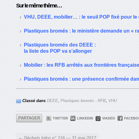
Sur le même thême…
VHU, DEEE, mobilier… : le seuil POP fixé pour l
Plastiques bromés : le ministère demande un « ra
Plastiques bromés des DEEE :
la liste des POP va s’allonger
Mobilier : les RFB arrêtés aux frontières français
Plastiques bromés : une présence confirmée da
Classé dans
DEEE
,
Plastiques bromés - RFB
,
VHU
PARTAGER
TWITTER
LINKEDIN
VIADEO
FACEBO
← Déchets Infos n° 116 — 31 mai 2017