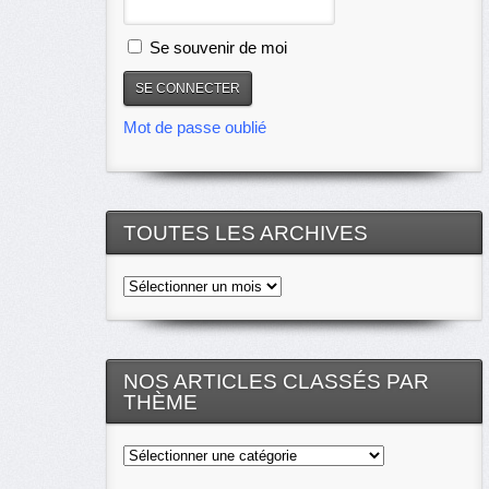
Se souvenir de moi
Mot de passe oublié
TOUTES LES ARCHIVES
Toutes
les
archives
NOS ARTICLES CLASSÉS PAR
THÈME
Nos
articles