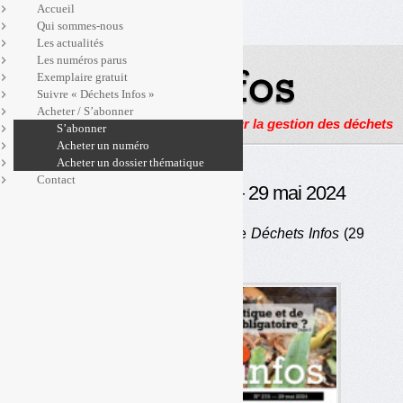
Accueil
Qui sommes-nous
Les actualités
Les numéros parus
Exemplaire gratuit
Suivre « Déchets Infos »
Acheter / S’abonner
Actualités, enquêtes et reportages sur la gestion des déchets
S’abonner
Acheter un numéro
Acheter un dossier thématique
Contact
Déchets Infos n° 275 — 29 mai 2024
Au sommaire du numéro 275 de
Déchets Infos
(29
mai 2024)