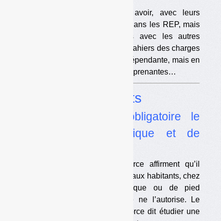
Les éco-organismes veulent avoir, avec leurs
adhérents, un
« rôle central »
dans les REP, mais
des responsabilités partagées avec les autres
acteurs. Ils souhaitent que les cahiers des charges
soient élaborés de manière indépendante, mais en
co-construction avec les parties prenantes…
Dossier
Biodéchets
•
Peut-on rendre obligatoire le
compostage domestique et de
proximité ?
Plusieurs collectivités et Amorce affirment qu’il
devrait être possible d’imposer aux habitants, chez
eux, le compostage domestique ou de pied
d’immeuble. Mais aucun texte ne l’autorise. Le
ministère botte en touche. Amorce dit étudier une