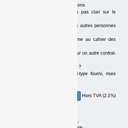
•
Plusieurs types d’obligations
•
Le cahier des charges pas clair sur le
contrat-type
•
Des soutiens pour les « autres personnes
publiques »
•
Un dossier non conforme au cahier des
charges ?
•
Une mise en demeure sur un autre contrat-
type
•
Une astreinte mal fondée ?
•
Un avenant au contrat-type fourni, mais
sans retour du ministère
Hors TVA (2.1%)
30.00€ – ACHETER
Achats en ligne :
Votre panier est vide.