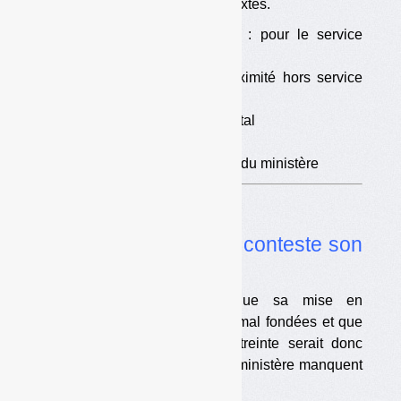
demande de modification des textes.
•
Règlement de collecte : pour le service
public
•
Le compostage de proximité hors service
public
•
Un risque environnemental
•
Un risque politique
•
La réponse de Normand du ministère
Dossier
Mégots
•
Alcome, sanctionné, conteste son
astreinte
L’éco-organisme considère que sa mise en
demeure et son astreinte sont mal fondées et que
la liquidation partielle de l’astreinte serait donc
injustifiée. Plusieurs textes du ministère manquent
de clarté et/ou de précision.