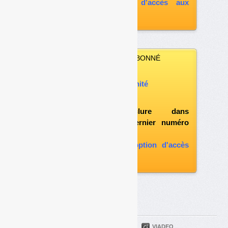
souscrire à l'option d'accès aux
archives
VOUS N’ÊTES PAS ABONNÉ
Vous pouvez :
acheter ce numéro à l’unité
vous abonner
possibilité d'inclure dans
l'abonnement le dernier numéro
paru
vous abonner avec l'option d'accès
aux archives
PARTAGER
TWITTER
LINKEDIN
VIADEO