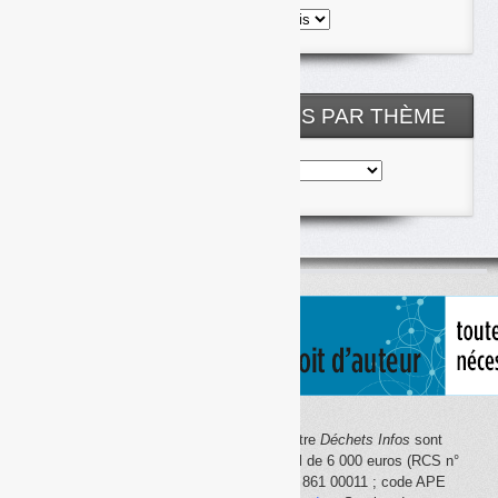
Toutes
les
archives
NOS ARTICLES CLASSÉS PAR THÈME
Nos
articles
classés
par
thème
Le site Internet
Déchets Infos
et la lettre
Déchets Infos
sont
édités par Déchets Infos, SAS au capital de 6 000 euros (RCS n°
792 608 861, Créteil ; Siret n° 792 608 861 00011 ; code APE