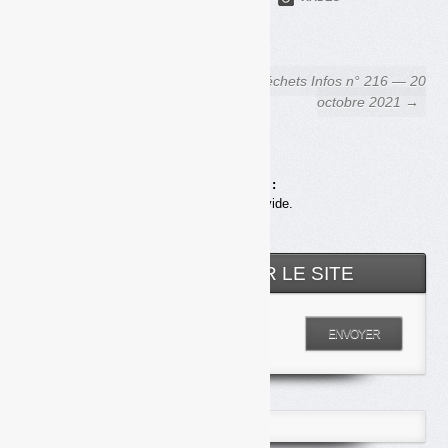
FACEBOOK
COURRIEL
← Déchets Infos n° 214 — 22
Déchets Infos n° 216 — 20
septembre 2021
octobre 2021 →
Achats en ligne :
Votre panier est vide.
RECHERCHER SUR LE SITE
Entrez votre recherche
ENVOYER