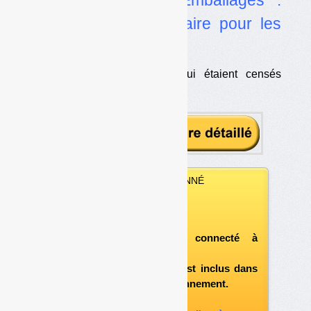
cinglant revers judiciaire pour les
administrateurs
•
Les administrateurs qui étaient censés
savoir
VOUS ÊTES ABONNÉ
Vous pouvez :
télécharger ce numéro
après vous être connecté à
«l'espace abonné»
et si le document est inclus dans
votre formule d'abonnement.
A défaut, vous pouvez :