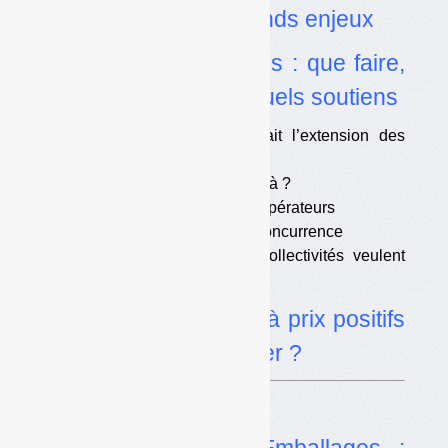
manœuvres pour grands enjeux
•
Sur-tri des plastiques : que faire,
à quels prix et avec quels soutiens
•
Au commencement était l’extension des
consignes de tri
•
Quid pour 2022 et au-delà ?
•
Un casus belli pour les opérateurs
•
Un grave problème de concurrence
•
Les associations de collectivités veulent
une reprise sans frais
•
Garantie de reprise à prix positifs
ou nuls : à qui de payer ?
Dans l’actualité
•
Trésorerie d’Eco-Emballages :