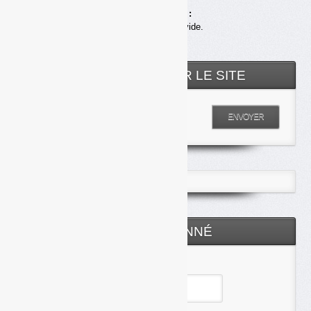
Achats en ligne :
Votre panier est vide.
RECHERCHER SUR LE SITE
Entrez votre recherche
ENVOYER
ESPACE ABONNÉ
Identifiant