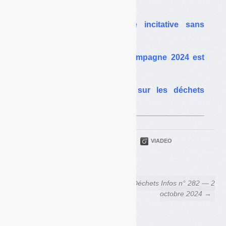
Nantes le 27 septembre
Charente : une collecte incitative sans
tarification incitative
Modecom national : la campagne 2024 est
lancée
Le « décret collecte » sur les déchets
ménagers enfin paru
PARTAGER
TWITTER
LINKEDIN
VIADEO
FACEBOOK
COURRIEL
← Déchets Infos n° 280 — 4
Déchets Infos n° 282 — 2
septembre 2024
octobre 2024 →