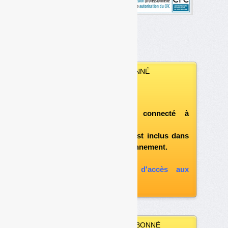
VOUS ÊTES ABONNÉ
Vous pouvez :
télécharger ce numéro
après vous être connecté à
«l'espace abonné»
et si le document est inclus dans
votre formule d'abonnement.
A défaut, vous pouvez :
souscrire à l'option d'accès aux
archives
VOUS N’ÊTES PAS ABONNÉ