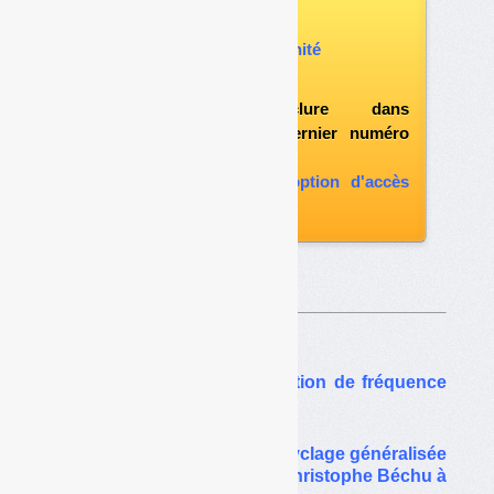
Vous pouvez :
acheter ce numéro à l’unité
vous abonner
possibilité d'inclure dans
l'abonnement le dernier numéro
paru
vous abonner avec l'option d'accès
aux archives
Sur le même thême…
Collecte : quand la réduction de fréquence
joue sur le tri
Pas de consigne pour recyclage généralisée
en 2024 : le discours de Christophe Béchu à