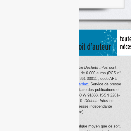
articles
classés
par
thème
Le site Internet
Déchets Infos
et la lettre
Déchets Infos
sont
édités par Déchets Infos, SAS au capital de 6 000 euros (RCS n°
792 608 861, Créteil ; Siret n° 792 608 861 00011 ; code APE
5814Z). Principal associé :
Olivier Guichardaz
. Service de presse
en ligne reconnu par la Commission paritaire des publications et
des agences de presse (CPPAP) n° 0530 W 91833. ISSN 2261-
2726. Déclaration CNIL n° 1644033 v 0.
Déchets Infos
est
membre du
SPIIL
(Syndicat de la presse indépendante
d'information en ligne).
La reproduction en tout ou partie, par quelque moyen que ce soit,