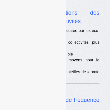
papiers
•
Les propositions des
associations de collectivités
•
Une collecte sélective assurée par les éco-
organismes ?
•
Un malus pour les collectivités plus
progressif
•
Une prévention plus tangible
•
Un renforcement des moyens pour la
collecte hors foyer
•
Des soutiens pour les bouteilles de « proto
»
Dossier
Collecte
•
Quand la réduction de fréquence
joue sur le tri