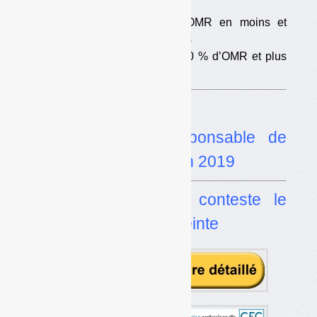
•
Cyclad : un quart d’OMR en moins et
environ 50 % de tri en plus
•
Saint-Etienne : moins 10 % d’OMR et plus
10 % de tri
Dans l’actualité
•
EcoDDS pas responsable de
l’arrêt des collectes en 2019
•
Mégots : Alcome conteste le
paiement de son astreinte