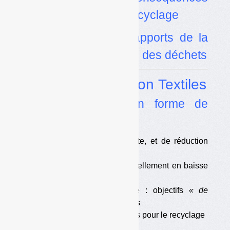
contrastées pour le recyclage
•
Un guide sur les apports de la
sociologie à la gestion des déchets
Dossier
Refondation Textiles
•
Des arbitrages en forme de
reculs
•
Des objectifs de collecte, et de réduction
dans les OMR
•
Un soutien au tri potentiellement en baisse
pour plus de productivité
•
Réemploi et recyclage : objectifs
« de
proximité »
sinon pénalités
•
Des sommes importantes pour le recyclage
•
Traçabilité imposée