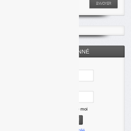
Entrez votre recherche
ENVOYER
ESPACE ABONNÉ
Identifiant
Mot de passe
Se souvenir de moi
Mot de passe oublié