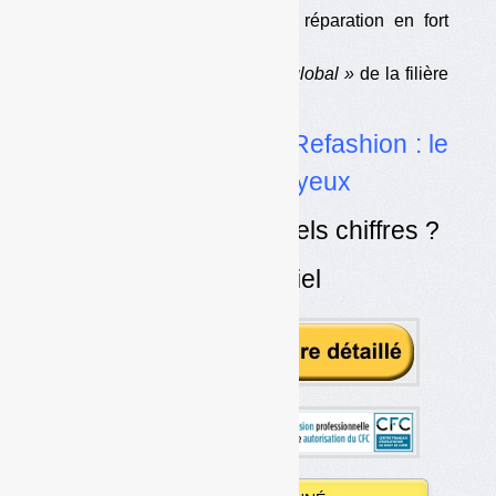
•
Les fonds réemploi et réparation en fort
recul
•
Une
« stabilité du coût global »
de la filière
?
•
Fonctionnement de Refashion : le
ministère fait les gros yeux
•
Réemploi actuel : quels chiffres ?
•
Un rapport confidentiel