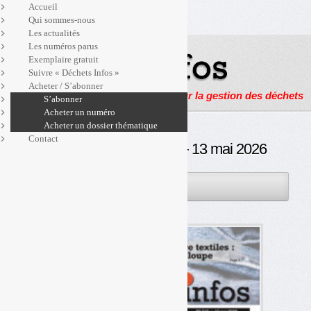
Accueil
Qui sommes-nous
Les actualités
Les numéros parus
Exemplaire gratuit
Suivre « Déchets Infos »
Acheter / S’abonner
Actualités, enquêtes et reportages sur la gestion des déchets
S’abonner
Acheter un numéro
Acheter un dossier thématique
Contact
Déchets Infos n° 318 — 13 mai 2026
13MAI
PAR
OLIVIER GUICHARDAZ
2026