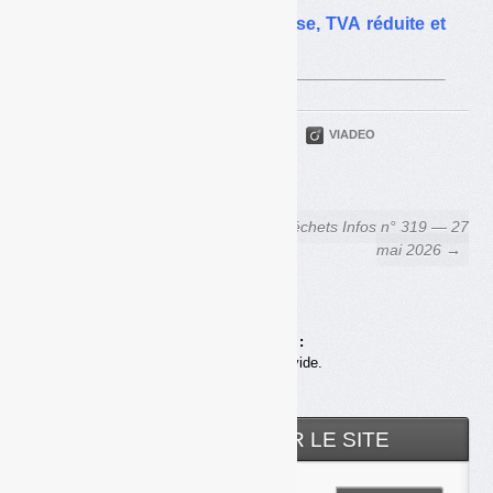
PLF 2026 : TGAP en hausse, TVA réduite et
taxe plastique…
PARTAGER
TWITTER
LINKEDIN
VIADEO
FACEBOOK
COURRIEL
← Déchets Infos n° 317 — 22
Déchets Infos n° 319 — 27
avril 2026
mai 2026 →
Achats en ligne :
Votre panier est vide.
RECHERCHER SUR LE SITE