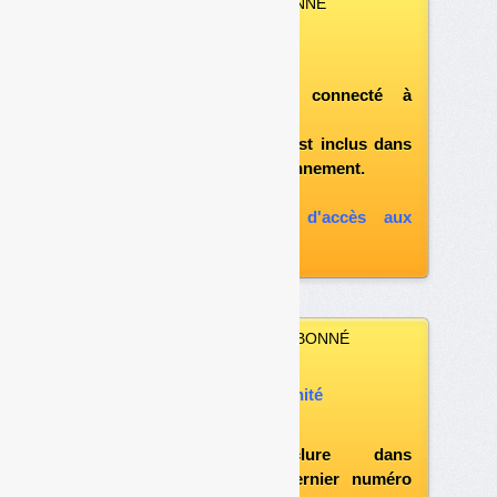
VOUS ÊTES ABONNÉ
Vous pouvez :
télécharger ce numéro
après vous être connecté à
«l'espace abonné»
et si le document est inclus dans
votre formule d'abonnement.
A défaut, vous pouvez :
souscrire à l'option d'accès aux
archives
VOUS N’ÊTES PAS ABONNÉ
Vous pouvez :
acheter ce numéro à l’unité
vous abonner
possibilité d'inclure dans
l'abonnement le dernier numéro