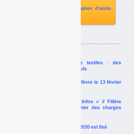
paru
vous abonner avec l'option d'accès
aux archives
Sur le même thême…
Refondation de la filière textiles : des
arbitrages en forme de reculs
L’allocution de Mathieu Lefèvre le 13 février
2026
// Exclusivité « Déchets Infos » // Filière
PMCB (bâtiment) : le cahier des charges
validé et signé
TGAP : le calendrier 2026-2030 est fixé