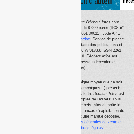
Le site Internet
Déchets Infos
et la lettre
Déchets Infos
sont
édités par Déchets Infos, SAS au capital de 6 000 euros (RCS n°
792 608 861, Créteil ; Siret n° 792 608 861 00011 ; code APE
5814Z). Principal associé :
Olivier Guichardaz
. Service de presse
en ligne reconnu par la Commission paritaire des publications et
des agences de presse (CPPAP) n° 0530 W 91833. ISSN 2261-
2726. Déclaration CNIL n° 1644033 v 0.
Déchets Infos
est
membre du
SPIIL
(Syndicat de la presse indépendante
d'information en ligne).
La reproduction en tout ou partie, par quelque moyen que ce soit,
des éléments (textes, photos, dessins, graphiques…) présents
sur le site Internet
Déchets Infos
et sur la lettre
Déchets Infos
est
rigoureusement interdite, sauf accord exprès de l'éditeur. Tous
droits réservés Déchets Infos SAS. Déchets Infos a confié la
gestion de ses droits de copie au Centre français d'exploitation du
droit de copie (
CFC
). Déchets Infos est une marque déposée.
Vous pouvez consulter ici nos
conditions générales de vente et
d'utilisation
ainsi que les
mentions légales
.