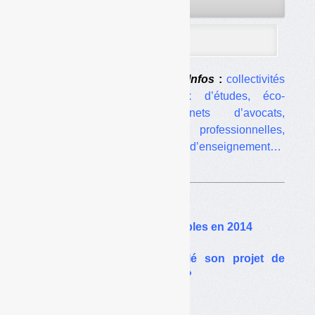
Ils font confiance à
Déchets Infos
:
collectivités
locales, opérateurs, bureaux d’études, éco-
organismes, ONG, cabinets d’avocats,
équipementiers, organisations professionnelles,
administrations, établissements d’enseignement…
Sur le même thême…
Les taux de TGAP applicables en 2014
Ségolène Royal a dévoilé son projet de
« plan déchets 2014-2025 »
Collecte et tri en 2030 :