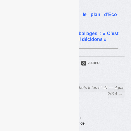
l’Ademe balise le terrain
Relance du recyclage : le plan d’Eco-
Emballages bientôt bouclé
Plan de relance d’Eco-Emballages : « C’est
notre argent, c’est nous qui décidons »
PARTAGER
TWITTER
LINKEDIN
VIADEO
FACEBOOK
COURRIEL
← Déchets Infos n° 45 — 7
Déchets Infos n° 47 — 4 juin
mai 2014
2014 →
Achats en ligne :
Votre panier est vide.