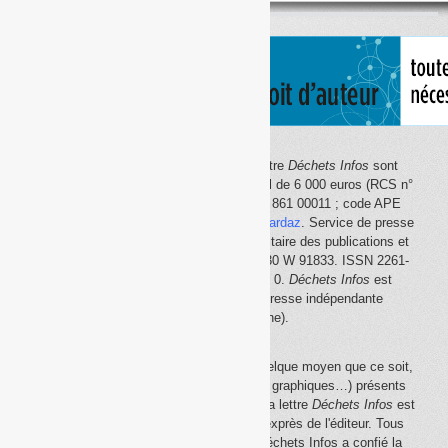
thème
Le site Internet
Déchets Infos
et la lettre
Déchets Infos
sont
édités par Déchets Infos, SAS au capital de 6 000 euros (RCS n°
792 608 861, Créteil ; Siret n° 792 608 861 00011 ; code APE
5814Z). Principal associé :
Olivier Guichardaz
. Service de presse
en ligne reconnu par la Commission paritaire des publications et
des agences de presse (CPPAP) n° 0530 W 91833. ISSN 2261-
2726. Déclaration CNIL n° 1644033 v 0.
Déchets Infos
est
membre du
SPIIL
(Syndicat de la presse indépendante
d'information en ligne).
La reproduction en tout ou partie, par quelque moyen que ce soit,
des éléments (textes, photos, dessins, graphiques…) présents
sur le site Internet
Déchets Infos
et sur la lettre
Déchets Infos
est
rigoureusement interdite, sauf accord exprès de l'éditeur. Tous
droits réservés Déchets Infos SAS. Déchets Infos a confié la