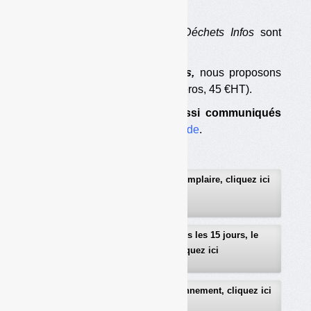
Les numéros complets
de
Déchets Infos
sont
accessibles aux abonnés.
Pour découvrir
Déchets Infos,
nous proposons
un
abonnement d’essai
(6 numéros, 45 €HT).
Les numéros 1 à 7 sont aussi communiqués
gratuitement
sur
simple demande
.
Pour recevoir gratuitement un exemplaire, cliquez ici
Pour recevoir gratuitement, tous les 15 jours, le
sommaire détaillé, cliquez ici
Pour télécharger le bulletin d’abonnement, cliquez ici