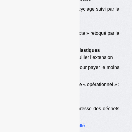
•
Objectifs 2020 ou 2025 : le recyclage suivi par la
valorisation énergétique
Dans l’actualité
•
Le projet de décret « collecte » retoqué par la
CCEN
Dossier extension du tri des plastiques
•
Eco-Emballages semble verrouiller l’extension
•
Des « molettes de réglage » pour payer le moins
possible
•
Emballages et papiers en mode « opérationnel » :
une idée à creuser ?
Et toujours…
• Déchet-Net,
notre revue de presse des déchets
sur Internet
et
Twitter
.
=>
Accéder au sommaire détaillé
.