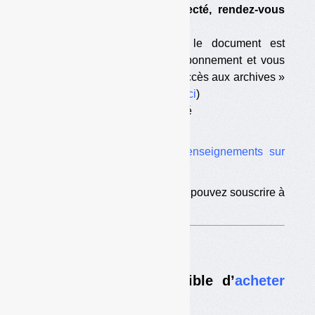
que vous avez été déconnecté, rendez-vous
sur
cette page
;
— vous êtes abonné mais le document est
antérieur à la date de votre abonnement et vous
n’avez pas souscrit l’option « accès aux archives »
(pour souscrire à l’option,
c’est ici
)
— votre abonnement est terminé
— vous n’êtes pas abonné.
Vous trouverez ici tous les
renseignements sur
l’abonnement
.
Si vous êtes déjà abonné, vous pouvez souscrire à
l’
option d’accès aux archives
.
Nouveau :
il est désormais possible d’
acheter
des numéros à l’unité
.