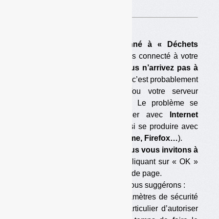
A voir sur
cette page
.
Si vous êtes déjà abonné à « Déchets
Infos »,
que vous vous êtes connecté à votre
compte abonné
et que vous n’arrivez pas à
télécharger ce document,
c’est probablement
que votre navigateur et/ou votre serveur
bloque le téléchargement. Le problème se
pose parfois en particulier avec
Internet
Explorer,
mais il peut aussi se produire avec
d’autres navigateurs (
Chrome, Firefox…
).
Pour éviter le blocage, nous vous invitons à
accepter les cookies
en cliquant sur « OK »
dans la barre située en tête de page.
Si cela ne suffit pas, nous vous suggérons :
— soit de modifier les paramètres de sécurité
de votre navigateur (en particulier d’autoriser