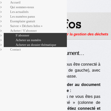
Accueil
Qui sommes-nous
Les actualités
Les numéros parus
Exemplaire gratuit
Suivre « Déchets Infos »
Acheter / S’abonner
Actualités, enquêtes et reportages sur la gestion des déchets
S’abonner
Acheter un numéro
Acheter un dossier thématique
Contact
Pour accéder à ce document…
… Vous devez être abonné et vous être connecté à
« l’espace abonné » (colonne de gauche), avec
votre identifiant et votre mot de passe.
Si vous ne pouvez pas accéder au document
ou à la page voulu(e), c’est que :
— vous êtes abonné mais vous ne vous êtes pas
connecté à « l’espace abonné » (colonne de
gauche) ;
si vous vous vous étiez connecté et