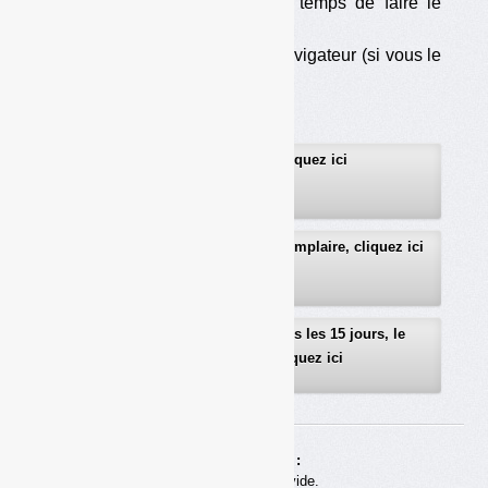
les cookies), au moins le temps de faire le
téléchargement ;
— soit d’utiliser un autre navigateur (si vous le
pouvez…).
Pour vous abonner, cliquez ici
Pour recevoir gratuitement un exemplaire, cliquez ici
Pour recevoir gratuitement, tous les 15 jours, le
sommaire détaillé, cliquez ici
Achats en ligne :
Votre panier est vide.