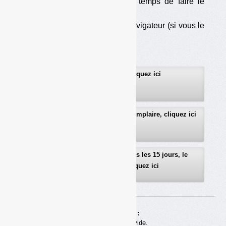
les cookies), au moins le temps de faire le
téléchargement ;
— soit d’utiliser un autre navigateur (si vous le
pouvez…).
Pour vous abonner, cliquez ici
Pour recevoir gratuitement un exemplaire, cliquez ici
Pour recevoir gratuitement, tous les 15 jours, le
sommaire détaillé, cliquez ici
Achats en ligne :
Votre panier est vide.