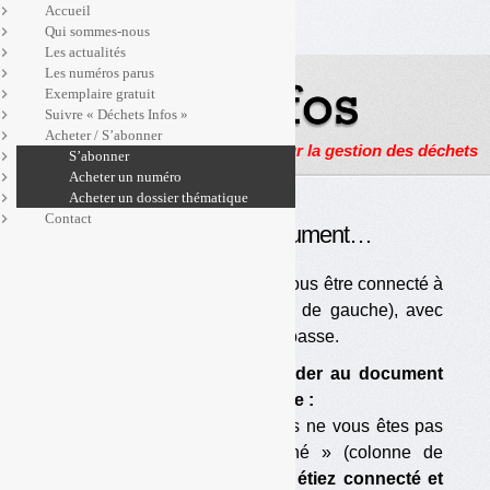
Accueil
Qui sommes-nous
Les actualités
Les numéros parus
Exemplaire gratuit
Suivre « Déchets Infos »
Acheter / S’abonner
Actualités, enquêtes et reportages sur la gestion des déchets
S’abonner
Acheter un numéro
Acheter un dossier thématique
Contact
Pour accéder à ce document…
… Vous devez être abonné et vous être connecté à
« l’espace abonné » (colonne de gauche), avec
votre identifiant et votre mot de passe.
Si vous ne pouvez pas accéder au document
ou à la page voulu(e), c’est que :
— vous êtes abonné mais vous ne vous êtes pas
connecté à « l’espace abonné » (colonne de
gauche) ;
si vous vous vous étiez connecté et