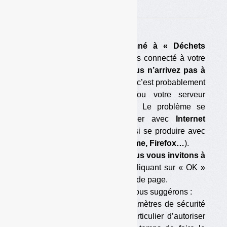
A voir sur
cette page
.
Si vous êtes déjà abonné à « Déchets
Infos »,
que vous vous êtes connecté à votre
compte abonné
et que vous n’arrivez pas à
télécharger ce document,
c’est probablement
que votre navigateur et/ou votre serveur
bloque le téléchargement. Le problème se
pose parfois en particulier avec
Internet
Explorer,
mais il peut aussi se produire avec
d’autres navigateurs (
Chrome, Firefox…
).
Pour éviter le blocage, nous vous invitons à
accepter les cookies
en cliquant sur « OK »
dans la barre située en tête de page.
Si cela ne suffit pas, nous vous suggérons :
— soit de modifier les paramètres de sécurité
de votre navigateur (en particulier d’autoriser