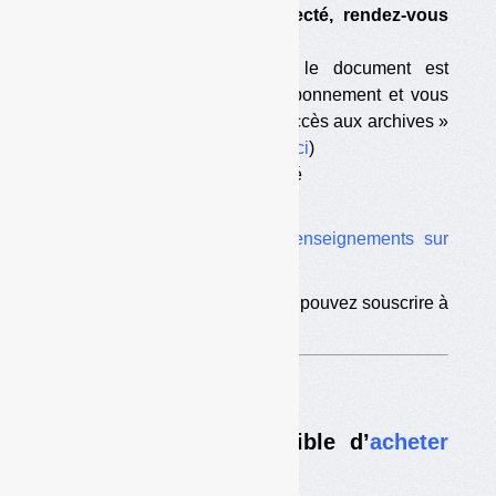
que vous avez été déconnecté, rendez-vous
sur
cette page
;
— vous êtes abonné mais le document est
antérieur à la date de votre abonnement et vous
n’avez pas souscrit l’option « accès aux archives »
(pour souscrire à l’option,
c’est ici
)
— votre abonnement est terminé
— vous n’êtes pas abonné.
Vous trouverez ici tous les
renseignements sur
l’abonnement
.
Si vous êtes déjà abonné, vous pouvez souscrire à
l’
option d’accès aux archives
.
Nouveau :
il est désormais possible d’
acheter
des numéros à l’unité
.