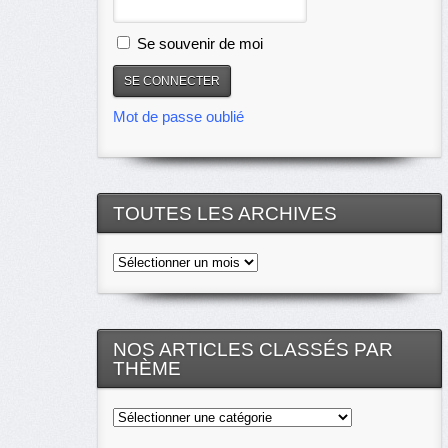
Se souvenir de moi
Mot de passe oublié
TOUTES LES ARCHIVES
Toutes
les
archives
NOS ARTICLES CLASSÉS PAR
THÈME
Nos
articles