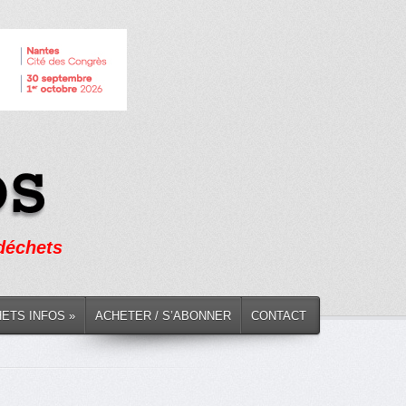
 déchets
HETS INFOS »
ACHETER / S’ABONNER
CONTACT