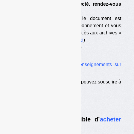
que vous avez été déconnecté, rendez-vous
sur
cette page
;
— vous êtes abonné mais le document est
antérieur à la date de votre abonnement et vous
n’avez pas souscrit l’option « accès aux archives »
(pour souscrire à l’option,
c’est ici
)
— votre abonnement est terminé
— vous n’êtes pas abonné.
Vous trouverez ici tous les
renseignements sur
l’abonnement
.
Si vous êtes déjà abonné, vous pouvez souscrire à
l’
option d’accès aux archives
.
Nouveau :
il est désormais possible d’
acheter
des numéros à l’unité
.