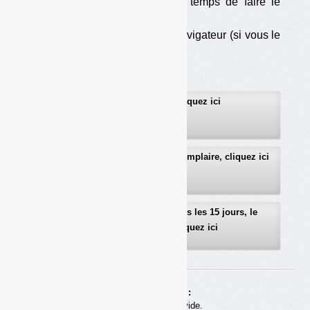
les cookies), au moins le temps de faire le
téléchargement ;
— soit d’utiliser un autre navigateur (si vous le
pouvez…).
Pour vous abonner, cliquez ici
Pour recevoir gratuitement un exemplaire, cliquez ici
Pour recevoir gratuitement, tous les 15 jours, le
sommaire détaillé, cliquez ici
Achats en ligne :
Votre panier est vide.