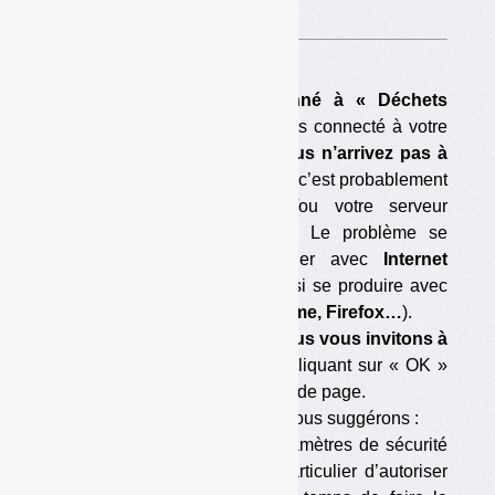
A voir sur
cette page
.
Si vous êtes déjà abonné à « Déchets
Infos »,
que vous vous êtes connecté à votre
compte abonné
et que vous n’arrivez pas à
télécharger ce document,
c’est probablement
que votre navigateur et/ou votre serveur
bloque le téléchargement. Le problème se
pose parfois en particulier avec
Internet
Explorer,
mais il peut aussi se produire avec
d’autres navigateurs (
Chrome, Firefox…
).
Pour éviter le blocage, nous vous invitons à
accepter les cookies
en cliquant sur « OK »
dans la barre située en tête de page.
Si cela ne suffit pas, nous vous suggérons :
— soit de modifier les paramètres de sécurité
de votre navigateur (en particulier d’autoriser