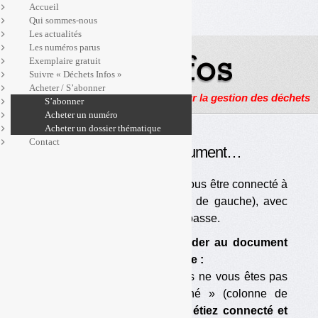
Accueil
Qui sommes-nous
Les actualités
Les numéros parus
Exemplaire gratuit
Suivre « Déchets Infos »
Acheter / S’abonner
Actualités, enquêtes et reportages sur la gestion des déchets
S’abonner
Acheter un numéro
Acheter un dossier thématique
Contact
Pour accéder à ce document…
… Vous devez être abonné et vous être connecté à
« l’espace abonné » (colonne de gauche), avec
votre identifiant et votre mot de passe.
Si vous ne pouvez pas accéder au document
ou à la page voulu(e), c’est que :
— vous êtes abonné mais vous ne vous êtes pas
connecté à « l’espace abonné » (colonne de
gauche) ;
si vous vous vous étiez connecté et