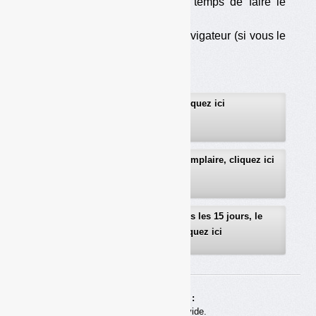
les cookies), au moins le temps de faire le
téléchargement ;
— soit d’utiliser un autre navigateur (si vous le
pouvez…).
Pour vous abonner, cliquez ici
Pour recevoir gratuitement un exemplaire, cliquez ici
Pour recevoir gratuitement, tous les 15 jours, le
sommaire détaillé, cliquez ici
Achats en ligne :
Votre panier est vide.