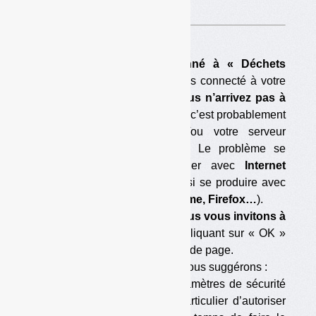
A voir sur
cette page
.
Si vous êtes déjà abonné à « Déchets
Infos »,
que vous vous êtes connecté à votre
compte abonné
et que vous n’arrivez pas à
télécharger ce document,
c’est probablement
que votre navigateur et/ou votre serveur
bloque le téléchargement. Le problème se
pose parfois en particulier avec
Internet
Explorer,
mais il peut aussi se produire avec
d’autres navigateurs (
Chrome, Firefox…
).
Pour éviter le blocage, nous vous invitons à
accepter les cookies
en cliquant sur « OK »
dans la barre située en tête de page.
Si cela ne suffit pas, nous vous suggérons :
— soit de modifier les paramètres de sécurité
de votre navigateur (en particulier d’autoriser