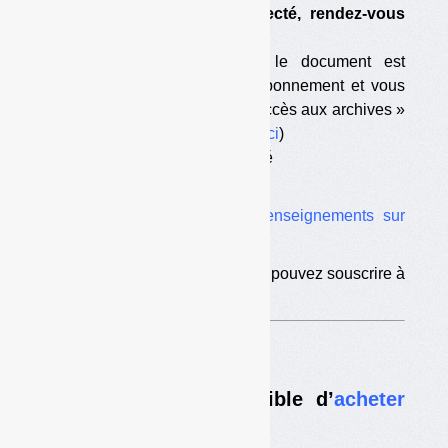
que vous avez été déconnecté, rendez-vous
sur
cette page
;
— vous êtes abonné mais le document est
antérieur à la date de votre abonnement et vous
n’avez pas souscrit l’option « accès aux archives »
(pour souscrire à l’option,
c’est ici
)
— votre abonnement est terminé
— vous n’êtes pas abonné.
Vous trouverez ici tous les
renseignements sur
l’abonnement
.
Si vous êtes déjà abonné, vous pouvez souscrire à
l’
option d’accès aux archives
.
Nouveau :
il est désormais possible d’
acheter
des numéros à l’unité
.