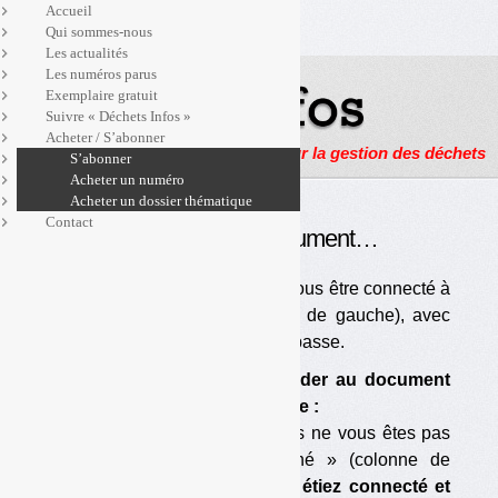
Accueil
Qui sommes-nous
Les actualités
Les numéros parus
Exemplaire gratuit
Suivre « Déchets Infos »
Acheter / S’abonner
Actualités, enquêtes et reportages sur la gestion des déchets
S’abonner
Acheter un numéro
Acheter un dossier thématique
Contact
Pour accéder à ce document…
… Vous devez être abonné et vous être connecté à
« l’espace abonné » (colonne de gauche), avec
votre identifiant et votre mot de passe.
Si vous ne pouvez pas accéder au document
ou à la page voulu(e), c’est que :
— vous êtes abonné mais vous ne vous êtes pas
connecté à « l’espace abonné » (colonne de
gauche) ;
si vous vous vous étiez connecté et