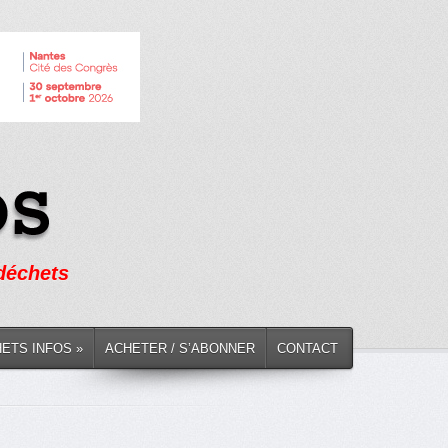
 déchets
HETS INFOS »
ACHETER / S’ABONNER
CONTACT