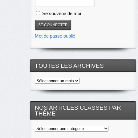
Se souvenir de moi
Mot de passe oublié
TOUTES LES ARCHIVES
Toutes
les
archives
NOS ARTICLES CLASSÉS PAR
THÈME
Nos
articles