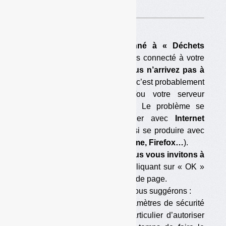
A voir sur
cette page
.
Si vous êtes déjà abonné à « Déchets
Infos »,
que vous vous êtes connecté à votre
compte abonné
et que vous n’arrivez pas à
télécharger ce document,
c’est probablement
que votre navigateur et/ou votre serveur
bloque le téléchargement. Le problème se
pose parfois en particulier avec
Internet
Explorer,
mais il peut aussi se produire avec
d’autres navigateurs (
Chrome, Firefox…
).
Pour éviter le blocage, nous vous invitons à
accepter les cookies
en cliquant sur « OK »
dans la barre située en tête de page.
Si cela ne suffit pas, nous vous suggérons :
— soit de modifier les paramètres de sécurité
de votre navigateur (en particulier d’autoriser