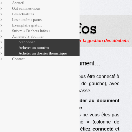
Accueil
Qui sommes-nous
Les actualités
Les numéros parus
Exemplaire gratuit
Suivre « Déchets Infos »
Acheter / S’abonner
Actualités, enquêtes et reportages sur la gestion des déchets
S’abonner
Acheter un numéro
Acheter un dossier thématique
Contact
Pour accéder à ce document…
… Vous devez être abonné et vous être connecté à
« l’espace abonné » (colonne de gauche), avec
votre identifiant et votre mot de passe.
Si vous ne pouvez pas accéder au document
ou à la page voulu(e), c’est que :
— vous êtes abonné mais vous ne vous êtes pas
connecté à « l’espace abonné » (colonne de
gauche) ;
si vous vous vous étiez connecté et