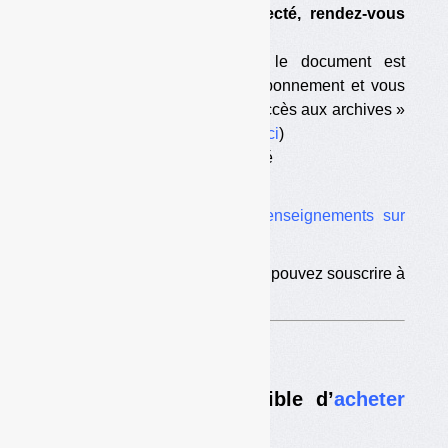
que vous avez été déconnecté, rendez-vous
sur
cette page
;
— vous êtes abonné mais le document est
antérieur à la date de votre abonnement et vous
n’avez pas souscrit l’option « accès aux archives »
(pour souscrire à l’option,
c’est ici
)
— votre abonnement est terminé
— vous n’êtes pas abonné.
Vous trouverez ici tous les
renseignements sur
l’abonnement
.
Si vous êtes déjà abonné, vous pouvez souscrire à
l’
option d’accès aux archives
.
Nouveau :
il est désormais possible d’
acheter
des numéros à l’unité
.