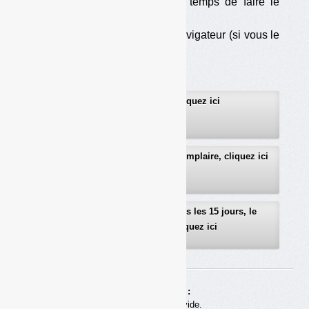
les cookies), au moins le temps de faire le
téléchargement ;
— soit d’utiliser un autre navigateur (si vous le
pouvez…).
Pour vous abonner, cliquez ici
Pour recevoir gratuitement un exemplaire, cliquez ici
Pour recevoir gratuitement, tous les 15 jours, le
sommaire détaillé, cliquez ici
Achats en ligne :
Votre panier est vide.