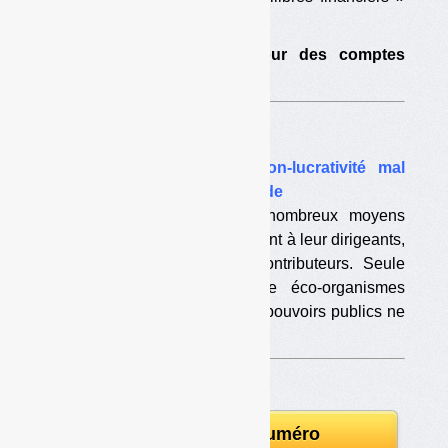
antérieurs à la filière.
•
Filière DEEE : la Cour des comptes
relance son contrôle
Analyse
•
Eco-organismes : une non-lucrativité mal
définie, mensongère et absurde
Les éco-organismes ont de nombreux moyens
légaux de faire gagner de l’argent à leur dirigeants,
leurs actionnaires ou leurs contributeurs. Seule
une réelle concurrence entre éco-organismes
permettrait de le tempérer. Les pouvoirs publics ne
vont pas dans ce sens.
Télécharger le numéro