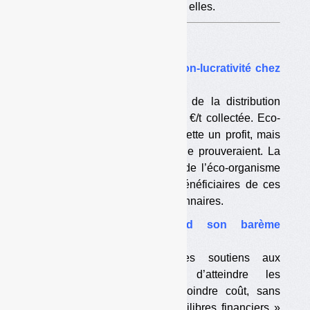
causer des difficultés, selon elles.
Enquête
•
DEEE : questions sur la non-lucrativité chez
Eco-systèmes
Les gros points d’enlèvement de la distribution
(Darty…) touchent jusqu’à 200 €/t collectée. Eco-
systèmes dément que ça permette un profit, mais
ne donne pas de chiffres qui le prouveraient. La
question de la non-lucrativité de l’éco-organisme
est posée, puisque certains bénéficiaires de ces
soutiens font partie de ses actionnaires.
•
Eco-systèmes défend son barème
distributeurs
Pour l’éco-organisme, les soutiens aux
distributeurs permettent d’atteindre les
objectifs de collecte à moindre coût, sans
perturber « les grands équilibres financiers »