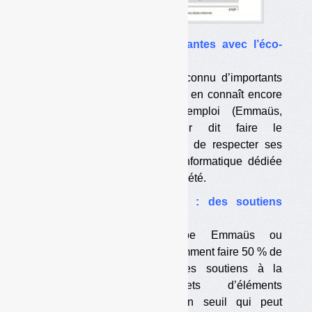
•
Mobilier : tensions persistantes avec l’éco-
organisme
Le paiement des soutiens a connu d’importants
retards pour les collectivités, et en connaît encore
pour les structures de réemploi (Emmaüs,
ressourceries…). Eco-mobilier dit faire le
nécessaire mais être contraint de respecter ses
procédures. Une plate-forme informatique dédiée
devrait accélérer les choses cet été.
•
Réemploi du mobilier : des soutiens
particuliers
Les structures du type Emmaüs ou
ressourceries doivent notamment faire 50 % de
réemploi pour toucher les soutiens à la
collecte des déchets d’éléments
d’ameublement (DEA). Un seuil qui peut