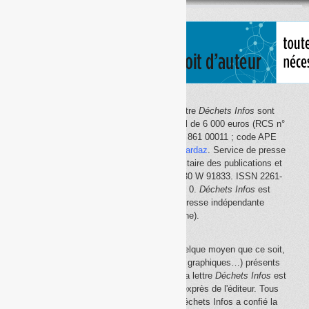
thème
Le site Internet
Déchets Infos
et la lettre
Déchets Infos
sont
édités par Déchets Infos, SAS au capital de 6 000 euros (RCS n°
792 608 861, Créteil ; Siret n° 792 608 861 00011 ; code APE
5814Z). Principal associé :
Olivier Guichardaz
. Service de presse
en ligne reconnu par la Commission paritaire des publications et
des agences de presse (CPPAP) n° 0530 W 91833. ISSN 2261-
2726. Déclaration CNIL n° 1644033 v 0.
Déchets Infos
est
membre du
SPIIL
(Syndicat de la presse indépendante
d'information en ligne).
La reproduction en tout ou partie, par quelque moyen que ce soit,
des éléments (textes, photos, dessins, graphiques…) présents
sur le site Internet
Déchets Infos
et sur la lettre
Déchets Infos
est
rigoureusement interdite, sauf accord exprès de l'éditeur. Tous
droits réservés Déchets Infos SAS. Déchets Infos a confié la