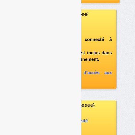
VOUS ÊTES ABONNÉ
Vous pouvez :
télécharger ce numéro
après vous être connecté à
«l'espace abonné»
et si le document est inclus dans
votre formule d'abonnement.
A défaut, vous pouvez :
souscrire à l'option d'accès aux
archives
VOUS N’ÊTES PAS ABONNÉ
Vous pouvez :
acheter ce numéro à l’unité
vous abonner