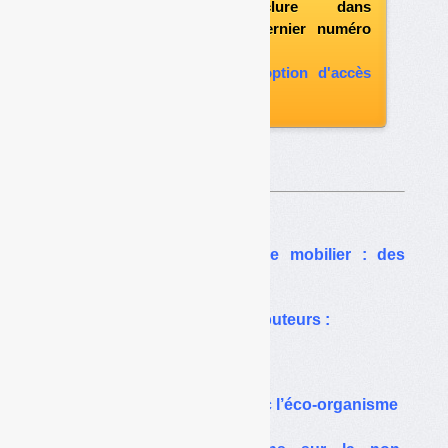
possibilité d'inclure dans
l'abonnement le dernier numéro
paru
vous abonner avec l'option d'accès
aux archives
Sur le même thême…
Réemploi des déchets de mobilier : des
soutiens particuliers
Eco-systèmes et les distributeurs :
quelle non-lucrativité ?
Filière mobilier :
tensions persistantes avec l’éco-organisme