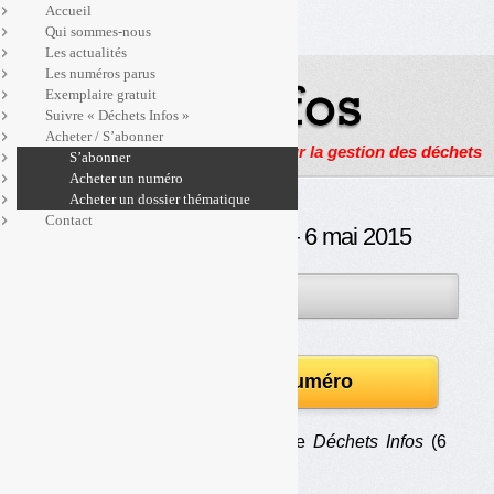
Accueil
Qui sommes-nous
Les actualités
Les numéros parus
Exemplaire gratuit
Suivre « Déchets Infos »
Acheter / S’abonner
Actualités, enquêtes et reportages sur la gestion des déchets
S’abonner
Acheter un numéro
Acheter un dossier thématique
Contact
Déchets Infos n° 68 — 6 mai 2015
06MAI
PAR
OLIVIER GUICHARDAZ
2015
Télécharger le numéro
Au sommaire du numéro 68 de
Déchets Infos
(6
mai 2015) :