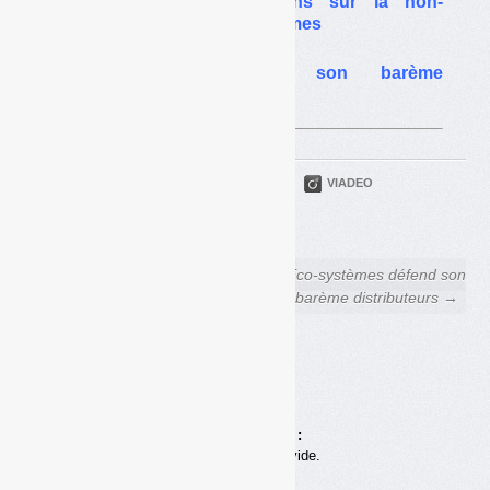
Filière DEEE : questions sur la non-
lucrativité chez Eco-systèmes
Eco-systèmes défend son barème
distributeurs
PARTAGER
TWITTER
LINKEDIN
VIADEO
FACEBOOK
COURRIEL
← « Déchets Infos » sur
Eco-systèmes défend son
France 5
barème distributeurs →
dans « Le monde en face »,
le 28 avril 2015
Achats en ligne :
Votre panier est vide.