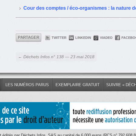
Cour des comptes / éco-organismes : la nature de
PARTAGER
TWITTER
LINKEDIN
VIADEO
FACEBO
← Déchets Infos n° 138 — 23 mai 2018
LES NUMÉROS PARUS
EXEMPLAIRE GRATUIT
SUIVRE « DÉC
 édités par Déchets Infos, SAS au capital de 6 000 euros (RCS n° 792 608 86