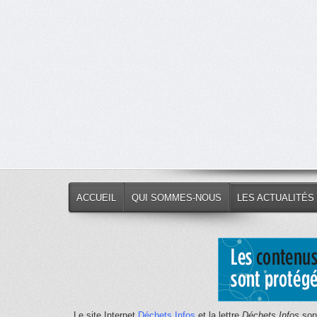
ACCUEIL
QUI SOMMES-NOUS
LES ACTUALITÉS
Le site Internet
Déchets Infos
et la lettre
Déchets Infos
sont