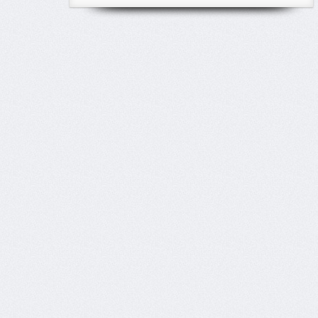
classés
par
thème