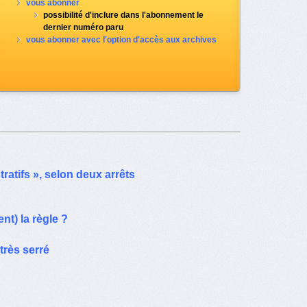
vous abonner
possibilité d'inclure dans l'abonnement le
dernier numéro paru
vous abonner avec l'option d'accès aux archives
ratifs », selon deux arrêts
nt) la règle ?
très serré