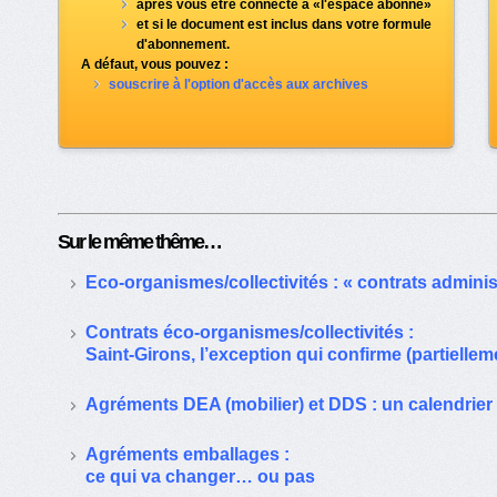
après vous être connecté à «l'espace abonné»
et si le document est inclus dans votre formule
d'abonnement.
A défaut, vous pouvez :
souscrire à l'option d'accès aux archives
Sur le même thême…
Eco-organismes/collectivités : « contrats administ
Contrats éco-organismes/collectivités :
Saint-Girons, l’exception qui confirme (partielleme
Agréments DEA (mobilier) et DDS : un calendrier 
Agréments emballages :
ce qui va changer… ou pas