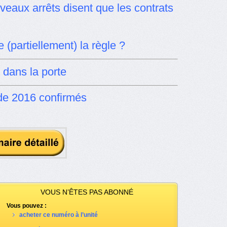
veaux arrêts disent que les contrats
 (partiellement) la règle ?
 dans la porte
de 2016 confirmés
VOUS N’ÊTES PAS ABONNÉ
Vous pouvez :
acheter ce numéro à l’unité