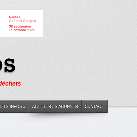
 déchets
HETS INFOS »
ACHETER / S’ABONNER
CONTACT