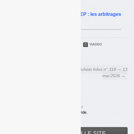
déconstruction
Exclusif — Réforme des REP : les arbitrages
du gouvernement
PARTAGER
TWITTER
LINKEDIN
VIADEO
FACEBOOK
COURRIEL
← Ormuz : des
Déchets Infos n° 318 — 13
conséquences contrastées
mai 2026 →
pour le recyclage
Achats en ligne :
Votre panier est vide.
RECHERCHER SUR LE SITE