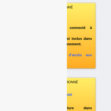
VOUS ÊTES ABONNÉ
Vous pouvez :
télécharger ce numéro
après vous être connecté à
«l'espace abonné»
et si le document est inclus dans
votre formule d'abonnement.
A défaut, vous pouvez :
souscrire à l'option d'accès aux
archives
VOUS N’ÊTES PAS ABONNÉ
Vous pouvez :
acheter ce numéro à l’unité
vous abonner
possibilité d'inclure dans