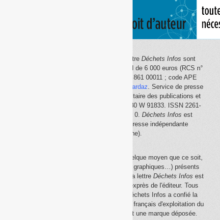
Le site Internet
Déchets Infos
et la lettre
Déchets Infos
sont
édités par Déchets Infos, SAS au capital de 6 000 euros (RCS n°
792 608 861, Créteil ; Siret n° 792 608 861 00011 ; code APE
5814Z). Principal associé :
Olivier Guichardaz
. Service de presse
en ligne reconnu par la Commission paritaire des publications et
des agences de presse (CPPAP) n° 0530 W 91833. ISSN 2261-
2726. Déclaration CNIL n° 1644033 v 0.
Déchets Infos
est
membre du
SPIIL
(Syndicat de la presse indépendante
d'information en ligne).
La reproduction en tout ou partie, par quelque moyen que ce soit,
des éléments (textes, photos, dessins, graphiques…) présents
sur le site Internet
Déchets Infos
et sur la lettre
Déchets Infos
est
rigoureusement interdite, sauf accord exprès de l'éditeur. Tous
droits réservés Déchets Infos SAS. Déchets Infos a confié la
gestion de ses droits de copie au Centre français d'exploitation du
droit de copie (
CFC
). Déchets Infos est une marque déposée.