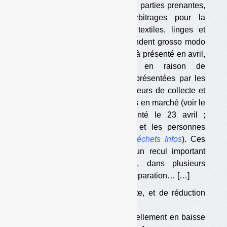
Mathieu Lefèvre a présenté aux parties prenantes,
le 23 avril dernier, ses arbitrages pour la
refondation de la filière des textiles, linges et
chaussures (TLC). Ils correspondent grosso modo
au « scénario 3 » qu’il avait déjà présenté en avril,
élaboré par ses services en raison de
l’incompatibilité des positions présentées par les
acteurs : scénario 1 des opérateurs de collecte et
de tri, et scénario 2 des metteurs en marché (voir le
document du ministère présenté le 23 avril ;
disponible pour les abonnés et les personnes
achetant le
numéro 318 de
Déchets Infos
). Ces
arbitragesdevraient constituer un recul important
des ambitions de la filière, dans plusieurs
domaines : collecte, réemploi, réparation… […]
•
Des objectifs de collecte, et de réduction
dans les OMR […]
•
Un soutien au tri potentiellement en baisse