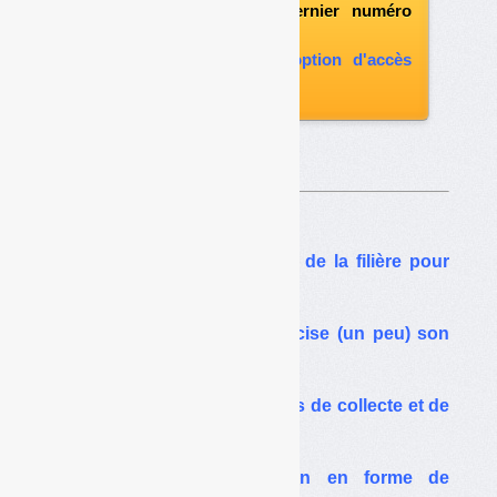
l'abonnement le dernier numéro
paru
vous abonner avec l'option d'accès
aux archives
Sur le même thême…
Textiles : une refondation de la filière pour
quel recyclage ?
Textiles : le ministère précise (un peu) son
plan pour la refondation
Textiles : la filière vers plus de collecte et de
recyclage
PMCB : une refondation en forme de