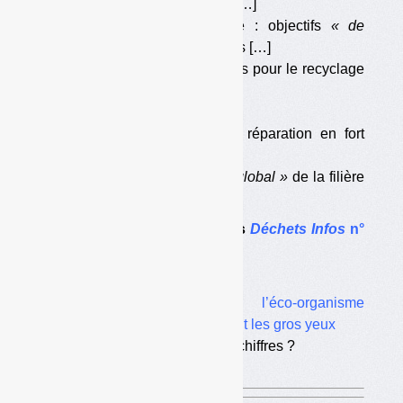
pour plus de productivité […]
•
Réemploi et recyclage : objectifs
« de
proximité »
sinon pénalités […]
•
Des sommes importantes pour le recyclage
[…]
•
Traçabilité imposée […]
•
Les fonds réemploi et réparation en fort
recul […]
•
Une
« stabilité du coût global »
de la filière
? […]
Le dossier complet dans
Déchets Infos
n°
318
.
Dans le même dossier :
•
Fonctionnement de l’éco-organisme
Refashion : le ministère fait les gros yeux
•
Réemploi actuel : quels chiffres ?
•
Un rapport confidentiel