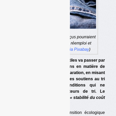
Les soutiens réellement perçus pourraient
baisser, comme les fonds réemploi et
réparation. (photo : Iren
via Pixabay
)
La refondation de la filière textiles va passer par
un abaissement des ambitions en matière de
collecte, de réemploi et de réparation, en misant
beaucoup sur le recyclage. Les soutiens au tri
seront soumis à des conditions qui ne
dépendent pas des opérateurs de tri. Le
ministère veut parvenir à une
« stabilité du coût
global »
de la filière.
Le ministre délégué à la Transition écologique