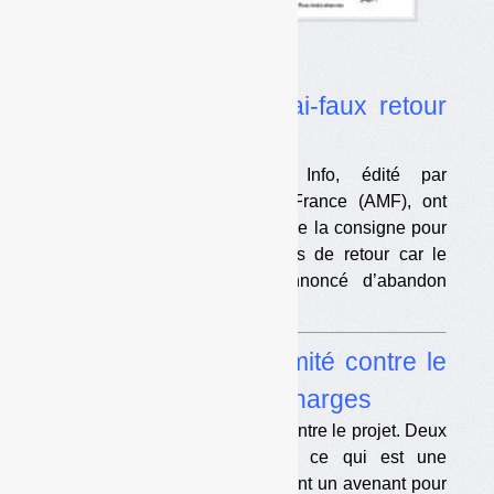
Dans l’actualité
•
Emballages : le vrai-faux retour
de la consigne
Des médias, dont Maire Info, édité par
l’Association des maires de France (AMF), ont
parlé d’un supposé
« retour »
de la consigne pour
recyclage. En fait, il n’y a pas de retour car le
gouvernement n’a jamais annoncé d’abandon
total. Explications.
•
Emballages : unanimité contre le
projet de cahier des charges
La CIFREP a largement voté contre le projet. Deux
ministères se sont abstenus, ce qui est une
première. Une motion demandant un avenant pour