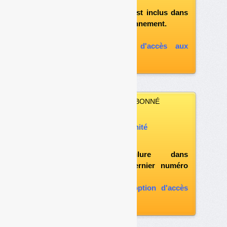
«l'espace abonné»
et si le document est inclus dans
votre formule d'abonnement.
A défaut, vous pouvez :
souscrire à l'option d'accès aux
archives
VOUS N’ÊTES PAS ABONNÉ
Vous pouvez :
acheter ce numéro à l’unité
vous abonner
possibilité d'inclure dans
l'abonnement le dernier numéro
paru
vous abonner avec l'option d'accès
aux archives