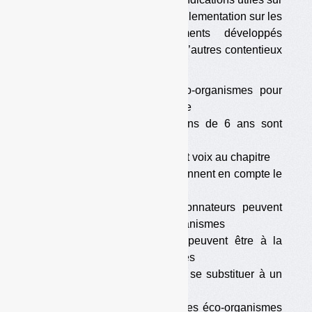
l’interprétation qu’il fait de la réglementation sur les
REP. Certains des arguments développés
pourraient être réutilisés dans d’autres contentieux
en cours sur les REP.
•
La redevance des éco-organismes pour
l’Ademe n’est pas une taxe
•
Les agréments de moins de 6 ans sont
possibles
•
Les parties prenantes ont voix au chapitre
•
Les éco-modulations prennent en compte le
cycle de vie
•
Les organismes coordonnateurs peuvent
être créés par les éco-organismes
•
Les dépôts sauvages peuvent être à la
charge des éco-organismes
•
Un éco-organisme peut se substituer à un
autre qui est défaillant
•
La garantie financière des éco-organismes