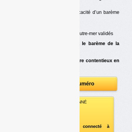
confortée
•
Le bon rapport coût-efficacité d’un barème
national de contributions
•
Autocontrôle pour tous
•
Les soutiens majorés d’outre-mer validés
•
Des cigarettiers contestent le barème de la
filière mégots
•
Redevance DSREP : un autre contentieux en
cours
Télécharger le numéro
VOUS ÊTES ABONNÉ
Vous pouvez :
télécharger ce numéro
après vous être connecté à