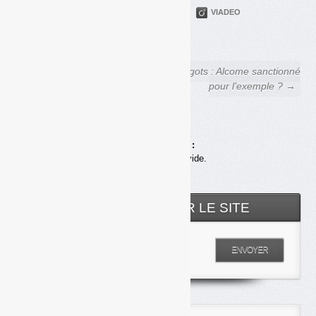
PARTAGER
TWITTER
LINKEDIN
VIADEO
FACEBOOK
COURRIEL
← Le vrai-faux retour de la
Mégots : Alcome sanctionné
consigne pour recyclage
pour l’exemple ? →
Achats en ligne :
Votre panier est vide.
RECHERCHER SUR LE SITE
Entrez votre recherche
ENVOYER