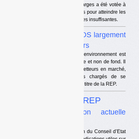
« compléter »
le cahier des charges a été votée à
la quasi-unanimité. Les mesures pour atteindre les
objectifs de recyclage sont jugées insuffisantes.
•
Décret REP : EcoDDS largement
débouté de son recours
Un seul article du Code de l’environnement est
annulé, pour une raison formelle et non de fond. Il
créait la possibilité, pour les metteurs en marché,
de désigner des mandataires chargés de se
substituer à leurs obligations au titre de la REP.
Dossier
Droit des REP
•
La réglementation actuelle
confortée et précisée
Les considérants de la décision du Conseil d’Etat
(affaire EcoDDS) donnent des indications utiles sur