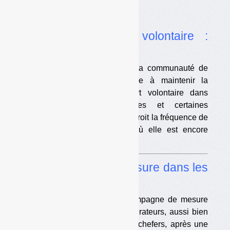
Dans l’actualité
•
OMR et apport volontaire :
revirement judiciaire
Le juge des référés autorise la communauté de
communes Cœur de Garonne à maintenir la
collecte des OMR en apport volontaire dans
certaines zones agglomérées et certaines
communes, et à réduire par endroit la fréquence de
collecte en porte-à-porte là où elle est encore
pratiquée.
•
PFAS : vers une mesure dans les
incinérateurs
Le ministère envisage une campagne de mesure
des PFAS dans tous les incinérateurs, aussi bien
sur les fumées que sur les mâchefers, après une