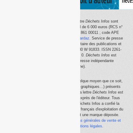
Le site Internet
Déchets Infos
et la lettre
Déchets Infos
sont
édités par Déchets Infos, SAS au capital de 6 000 euros (RCS n°
792 608 861, Créteil ; Siret n° 792 608 861 00011 ; code APE
5814Z). Principal associé :
Olivier Guichardaz
. Service de presse
en ligne reconnu par la Commission paritaire des publications et
des agences de presse (CPPAP) n° 0530 W 91833. ISSN 2261-
2726. Déclaration CNIL n° 1644033 v 0.
Déchets Infos
est
membre du
SPIIL
(Syndicat de la presse indépendante
d'information en ligne).
La reproduction en tout ou partie, par quelque moyen que ce soit,
des éléments (textes, photos, dessins, graphiques…) présents
sur le site Internet
Déchets Infos
et sur la lettre
Déchets Infos
est
rigoureusement interdite, sauf accord exprès de l'éditeur. Tous
droits réservés Déchets Infos SAS. Déchets Infos a confié la
gestion de ses droits de copie au Centre français d'exploitation du
droit de copie (
CFC
). Déchets Infos est une marque déposée.
Vous pouvez consulter ici nos
conditions générales de vente et
d'utilisation
ainsi que les
mentions légales
.