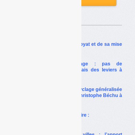
Sur le même thême…
Biodéchets : l’enjeu du broyat et de sa mise
à disposition
Consigne pour recyclage : pas de
généralisation en 2024 mais des leviers à
actionner
Pas de consigne pour recyclage généralisée
en 2024 : le discours de Christophe Béchu à
Nantes le 27 septembre
Collecte en apport volontaire :
intéressante, mais…
Biodéchets et grandes villes : l’apport