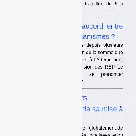
première phase test sur un échantillon de 6 à
8 installations.
•
DSREP : vers un accord entre
l’Ademe et les éco-organismes ?
Des discussions sont en cours depuis plusieurs
mois sur les modalités de fixation de la somme que
les éco-organismes doivent verser à l’Ademe pour
financer sa direction de supervision des REP. Le
Conseil d’Etat doit aussi se prononcer
incessamment sur le même sujet.
Dossier
Biodéchets
•
L’enjeu du broyat et de sa mise à
disposition
Il y a peu de risque de manquer globalement de
broyat, mais il y a des difficultés localisées et/ou