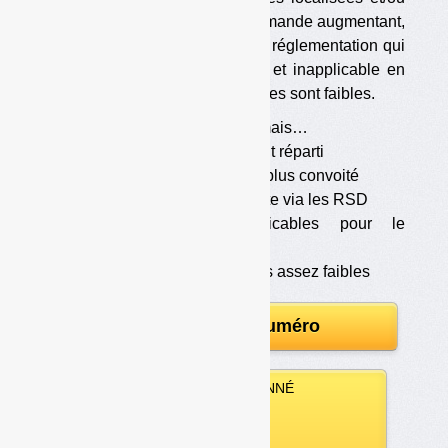
temporaires à en obtenir. La demande augmentant,
le broyat est parfois payant. La réglementation qui
lui est applicable est obsolète et inapplicable en
pratique. Les sanctions encourues sont faibles.
•
Un gisement abondant mais…
•
Un gisement inégalement réparti
•
Un gisement de plus en plus convoité
•
Une réglementation stricte via les RSD
•
Des règles inapplicables pour le
compostage de proximité
•
Des sanctions encourues assez faibles
Télécharger le numéro
VOUS ÊTES ABONNÉ
Vous pouvez :
télécharger ce numéro