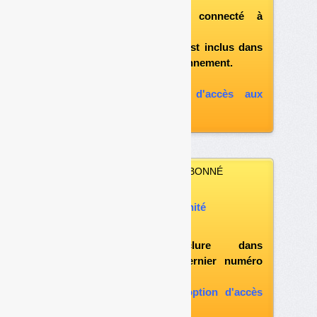
après vous être connecté à
«l'espace abonné»
et si le document est inclus dans
votre formule d'abonnement.
A défaut, vous pouvez :
souscrire à l'option d'accès aux
archives
VOUS N’ÊTES PAS ABONNÉ
Vous pouvez :
acheter ce numéro à l’unité
vous abonner
possibilité d'inclure dans
l'abonnement le dernier numéro
paru
vous abonner avec l'option d'accès
aux archives