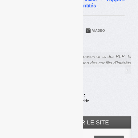
volontaire en quête de quantités
PARTAGER
TWITTER
LINKEDIN
VIADEO
FACEBOOK
COURRIEL
← OMR et apport volontaire :
Gouvernance des REP : le
revirement judiciaire
poison des conflits d’intérêts
→
Achats en ligne :
Votre panier est vide.
RECHERCHER SUR LE SITE