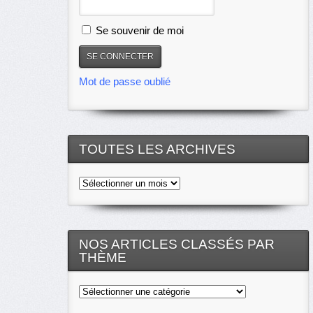
Se souvenir de moi
Mot de passe oublié
TOUTES LES ARCHIVES
Toutes
les
archives
NOS ARTICLES CLASSÉS PAR
THÈME
Nos
articles