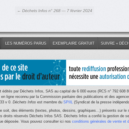
← Déchets Infos n° 268 — 7 février 2024
LES NUMÉROS PARUS
EXEMPLAIRE GRATUIT
SUIVRE « DÉC
 édités par Déchets Infos, SAS au capital de 6 000 euros (RCS n° 792 608 86
e en ligne reconnu par la Commission paritaire des publications et des age
033 v 0.
Déchets Infos
est membre du
SPIIL
(Syndicat de la presse indépendan
e soit, des éléments (textes, photos, dessins, graphiques…) présents sur le s
us droits réservés Déchets Infos SAS. Déchets Infos a confié la gestion de ses
que déposée. Vous pouvez consulter ici nos
conditions générales de vente et d'