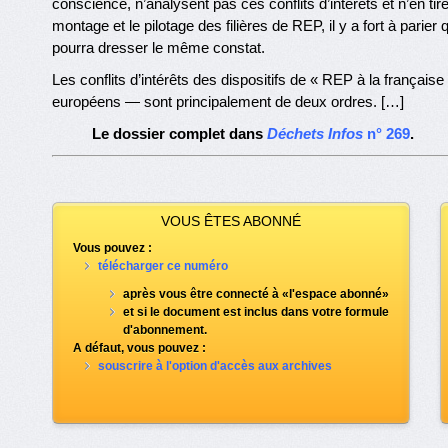
conscience, n’analysent pas ces conflits d’intérêts et n’en t
montage et le pilotage des filières de REP, il y a fort à par
pourra dresser le même constat.
Les conflits d’intérêts des dispositifs de « REP à la français
européens — sont principalement de deux ordres. […]
Le dossier complet dans
Déchets Infos
n° 269
.
VOUS ÊTES ABONNÉ
Vous pouvez :
télécharger ce numéro
après vous être connecté à «l'espace abonné»
et si le document est inclus dans votre formule
d'abonnement.
A défaut, vous pouvez :
souscrire à l'option d'accès aux archives