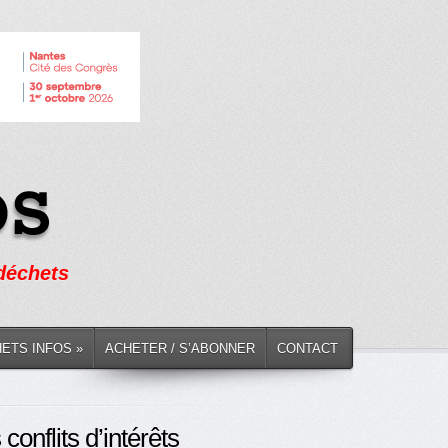
 déchets
HETS INFOS »
ACHETER / S’ABONNER
CONTACT
onflits d’intérêts