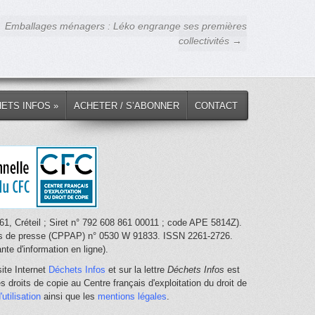
Emballages ménagers : Léko engrange ses premières
collectivités →
HETS INFOS »
ACHETER / S’ABONNER
CONTACT
1, Créteil ; Siret n° 792 608 861 00011 ; code APE 5814Z).
nces de presse (CPPAP) n° 0530 W 91833. ISSN 2261-2726.
te d'information en ligne).
ite Internet
Déchets Infos
et sur la lettre
Déchets Infos
est
 droits de copie au Centre français d'exploitation du droit de
utilisation
ainsi que les
mentions légales
.