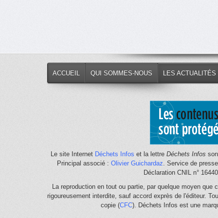
ACCUEIL
QUI SOMMES-NOUS
LES ACTUALITÉS
Le site Internet
Déchets Infos
et la lettre
Déchets Infos
sont
Principal associé :
Olivier Guichardaz
. Service de press
Déclaration CNIL n° 1644
La reproduction en tout ou partie, par quelque moyen que c
rigoureusement interdite, sauf accord exprès de l'éditeur. To
copie (
CFC
). Déchets Infos est une mar