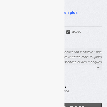
2022
La TGAP rapporte de plus en plus
PARTAGER
TWITTER
LINKEDIN
VIADEO
FACEBOOK
COURRIEL
← Déchets Infos n° 266 — 10
Tarification incitative : une
janvier 2024
nouvelle étude mais toujours
des silences et des manques
→
Achats en ligne :
Votre panier est vide.