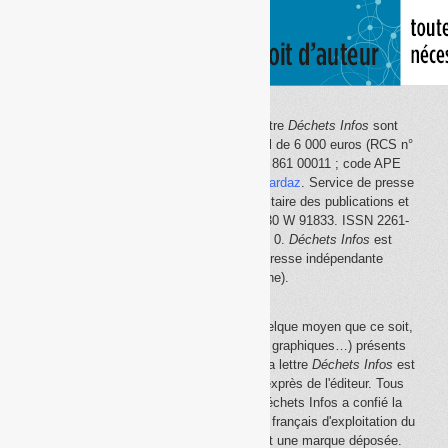
Le site Internet
Déchets Infos
et la lettre
Déchets Infos
sont
édités par Déchets Infos, SAS au capital de 6 000 euros (RCS n°
792 608 861, Créteil ; Siret n° 792 608 861 00011 ; code APE
5814Z). Principal associé :
Olivier Guichardaz
. Service de presse
en ligne reconnu par la Commission paritaire des publications et
des agences de presse (CPPAP) n° 0530 W 91833. ISSN 2261-
2726. Déclaration CNIL n° 1644033 v 0.
Déchets Infos
est
membre du
SPIIL
(Syndicat de la presse indépendante
d'information en ligne).
La reproduction en tout ou partie, par quelque moyen que ce soit,
des éléments (textes, photos, dessins, graphiques…) présents
sur le site Internet
Déchets Infos
et sur la lettre
Déchets Infos
est
rigoureusement interdite, sauf accord exprès de l'éditeur. Tous
droits réservés Déchets Infos SAS. Déchets Infos a confié la
gestion de ses droits de copie au Centre français d'exploitation du
droit de copie (
CFC
). Déchets Infos est une marque déposée.