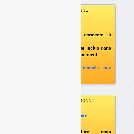
VOUS ÊTES ABONNÉ
Vous pouvez :
télécharger ce numéro
après vous être connecté à
«l'espace abonné»
et si le document est inclus dans
votre formule d'abonnement.
A défaut, vous pouvez :
souscrire à l'option d'accès aux
archives
VOUS N’ÊTES PAS ABONNÉ
Vous pouvez :
acheter ce numéro à l’unité
vous abonner
possibilité d'inclure dans