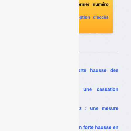
l'abonnement le dernier numéro
paru
vous abonner avec l'option d'accès
aux archives
Sur le même thême…
TGAP déchets : très forte hausse des
sommes perçues en 2021
TGAP sur les TMB : une cassation
surprenante
TGAP et réfaction biogaz : une mesure
contreproductive ?
TGAP déchets : recettes en forte hausse en