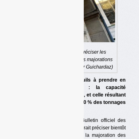
Un bulletin officiel doit préciser les
conditions d’application des majorations
sur la TGAP. (photo : Olivier Guichardaz)
Il existe désormais deux seuils à prendre en
compte pour les ISDND : la capacité
administrative de l’installation, et celle résultant
de l’objectif de réduction de 50 % des tonnages
enfouis.
Un texte à paraître dans le Bulletin officiel des
finances publiques (BOFiP) devrait préciser bientôt
les modalités d’application de la majoration des