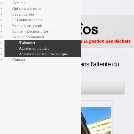
Accueil
Qui sommes-nous
Les actualités
Les numéros parus
Exemplaire gratuit
Suivre « Déchets Infos »
Acheter / S’abonner
Actualités, enquêtes et reportages sur la gestion des déchets
S’abonner
Acheter un numéro
Acheter un dossier thématique
Contact
Majorations de TGAP : dans l’attente du
BOFiP
24JAN
PAR
OLIVIER GUICHARDAZ
2024