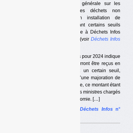
montants de la TGAP (taxe générale sur les
activités polluantes) pour les déchets non
dangereux (DND) admis en installation de
stockage (ISDND) et dépassant certains seuils
quantitatifs des IDNDN, indique à Déchets Infos
une source proche du dossier (voir
Déchets Infos
n° 266
).
Pour mémoire, la loi de finances pour 2024 indique
que les tonnages de DND pourront être reçus en
ISDND même s’ils dépassent un certain seuil,
mais moyennant le paiement d’une majoration de
la TGAP allant de 5 à 10 €/tonne, ce montant étant
déterminé par arrêté conjoint des ministres chargés
de l’Environnement et de l’Economie. […]
L’article complet dans
Déchets Infos
n°
267
.