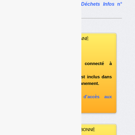
L’article complet dans
Déchets Infos
n°
312
.
VOUS ÊTES ABONNÉ
Vous pouvez :
télécharger ce numéro
après vous être connecté à
«l'espace abonné»
et si le document est inclus dans
votre formule d'abonnement.
A défaut, vous pouvez :
souscrire à l'option d'accès aux
archives
VOUS N’ÊTES PAS ABONNÉ