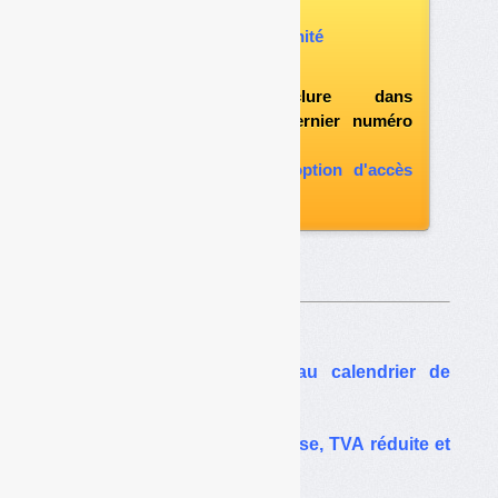
Vous pouvez :
acheter ce numéro à l’unité
vous abonner
possibilité d'inclure dans
l'abonnement le dernier numéro
paru
vous abonner avec l'option d'accès
aux archives
Sur le même thême…
TGAP : vers un nouveau calendrier de
hausse ?
PLF 2026 : TGAP en hausse, TVA réduite et
taxe plastique…