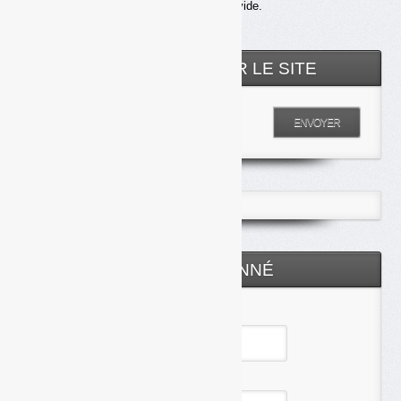
Votre panier est vide.
RECHERCHER SUR LE SITE
Entrez votre recherche
ENVOYER
ESPACE ABONNÉ
Identifiant
Mot de passe