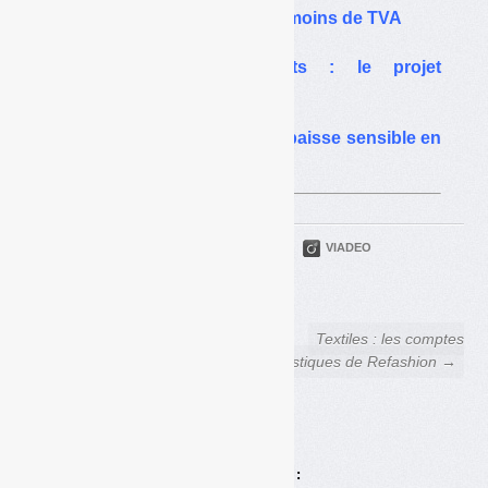
PLF 2019 : plus de TGAP, moins de TVA
TGAP sur les déchets : le projet
gouvernemental confirmé
Les recettes de TGAP en baisse sensible en
2020
PARTAGER
TWITTER
LINKEDIN
VIADEO
FACEBOOK
COURRIEL
← TMB : vers un
Textiles : les comptes
assouplissement dans
fantastiques de Refashion →
l’application de la loi ?
Achats en ligne :