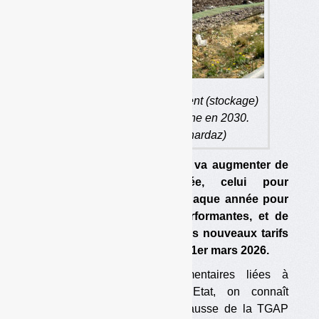
La TGAP sur l’enfouissement (stockage)
devrait atteindre 85 €/tonne en 2030.
(photo : Olivier Guichardaz)
Le tarif pour l’enfouissement va augmenter de
4 €/tonne chaque année, celui pour
l’incinération de 1 €/tonne chaque année pour
les installations les plus performantes, et de
4 €/tonne pour les autres. Les nouveaux tarifs
seront applicables à partir du 1er mars 2026.
Après les péripéties parlementaires liées à
l’adoption du budget de l’Etat, on connaît
maintenant le calendrier de hausse de la TGAP