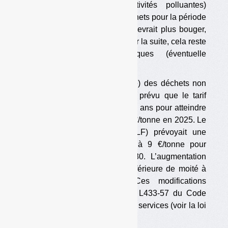
(taxe générale sur les activités polluantes)
applicable à la gestion des déchets pour la période
2026-2030. Ce calendrier ne devrait plus bouger,
au moins pour cette année. Pour la suite, cela reste
soumis aux aléas politiques (éventuelle
dissolution, élections…).
Pour l’enfouissement (stockage) des déchets non
dangereux (DND), il est donc prévu que le tarif
augmente de 4 €/tonne tous les ans pour atteindre
85 €/tonne en 2030, contre 65 €/tonne en 2025. Le
projet de loi de finances (PLF) prévoyait une
augmentation annuelle de 7 à 9 €/tonne pour
atteindre 105 €/tonne en 2030. L’augmentation
retenue est donc finalement inférieure de moité à
celle prévue initialement. Ces modifications
figureront dans le futur article L433-57 du Code
des impositions sur les biens et services (voir la loi
de finances adoptée). […]