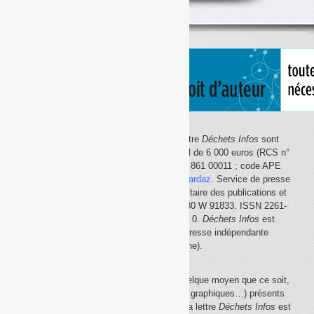
classés
par
thème
Le site Internet
Déchets Infos
et la lettre
Déchets Infos
sont
édités par Déchets Infos, SAS au capital de 6 000 euros (RCS n°
792 608 861, Créteil ; Siret n° 792 608 861 00011 ; code APE
5814Z). Principal associé :
Olivier Guichardaz
. Service de presse
en ligne reconnu par la Commission paritaire des publications et
des agences de presse (CPPAP) n° 0530 W 91833. ISSN 2261-
2726. Déclaration CNIL n° 1644033 v 0.
Déchets Infos
est
membre du
SPIIL
(Syndicat de la presse indépendante
d'information en ligne).
La reproduction en tout ou partie, par quelque moyen que ce soit,
des éléments (textes, photos, dessins, graphiques…) présents
sur le site Internet
Déchets Infos
et sur la lettre
Déchets Infos
est