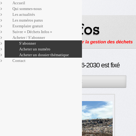
Accueil
Qui sommes-nous
Les actualités
Les numéros parus
Exemplaire gratuit
Suivre « Déchets Infos »
Acheter / S’abonner
Actualités, enquêtes et reportages sur la gestion des déchets
S’abonner
Acheter un numéro
Acheter un dossier thématique
Contact
TGAP : le calendrier 2026-2030 est fixé
04FÉV
PAR
OLIVIER GUICHARDAZ
2026