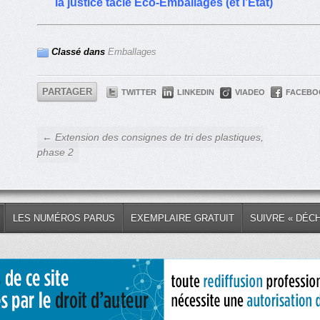
la justice tacle Eco-Emballages (et l’Etat)
Classé dans
Emballages
PARTAGER
TWITTER
LINKEDIN
VIADEO
FACEBO
← Extension des consignes de tri des plastiques,
phase 2
LES NUMÉROS PARUS
EXEMPLAIRE GRATUIT
SUIVRE « DÉC