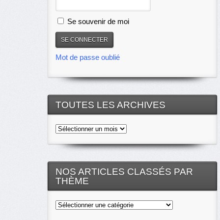
Se souvenir de moi
Mot de passe oublié
TOUTES LES ARCHIVES
Toutes
les
archives
NOS ARTICLES CLASSÉS PAR
THÈME
Nos
articles