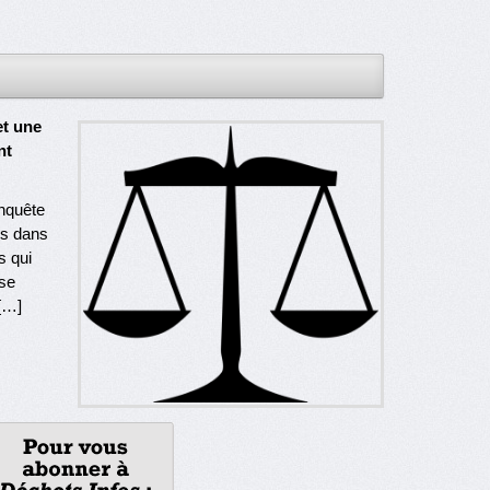
et une
nt
enquête
es dans
s qui
ise
[…]