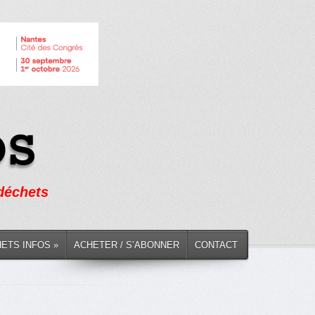
 déchets
HETS INFOS »
ACHETER / S’ABONNER
CONTACT