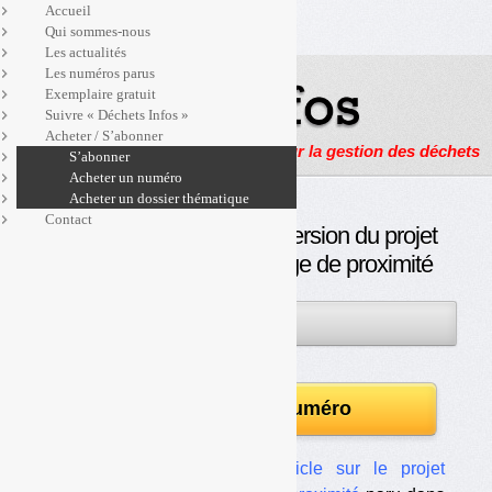
Accueil
Qui sommes-nous
Les actualités
Les numéros parus
Exemplaire gratuit
Suivre « Déchets Infos »
Acheter / S’abonner
Actualités, enquêtes et reportages sur la gestion des déchets
S’abonner
Acheter un numéro
Acheter un dossier thématique
Contact
Télécharger la dernière version du projet
d’arrêté sur le compostage de proximité
03MAI
PAR
OLIVIER GUICHARDAZ
2017
Télécharger le numéro
En complément de
notre article sur le projet