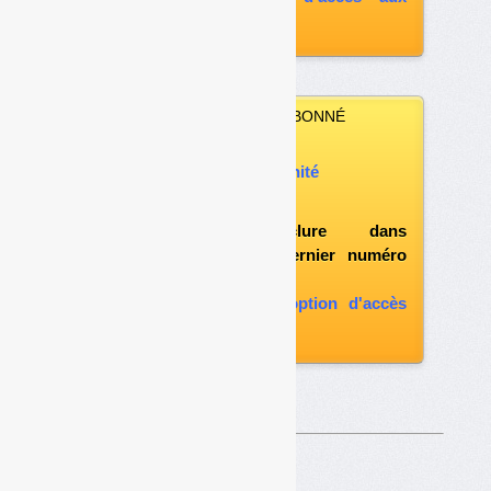
archives
VOUS N’ÊTES PAS ABONNÉ
Vous pouvez :
acheter ce numéro à l’unité
vous abonner
possibilité d'inclure dans
l'abonnement le dernier numéro
paru
vous abonner avec l'option d'accès
aux archives
Sur le même thême…