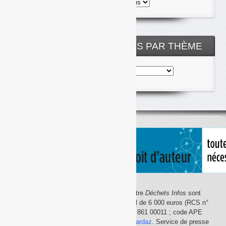
Toutes
les
archives
NOS ARTICLES CLASSÉS PAR THÈME
Nos
articles
classés
par
thème
Le site Internet
Déchets Infos
et la lettre
Déchets Infos
sont
édités par Déchets Infos, SAS au capital de 6 000 euros (RCS n°
792 608 861, Créteil ; Siret n° 792 608 861 00011 ; code APE
5814Z). Principal associé :
Olivier Guichardaz
. Service de presse