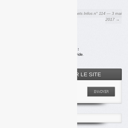
← Bateaux de plaisance : la
Déchets Infos n° 114 — 3 mai
filière bientôt lancée, déjà
2017 →
attaquée
Achats en ligne :
Votre panier est vide.
RECHERCHER SUR LE SITE
Entrez votre recherche
ENVOYER