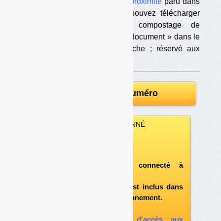
d’arrêté sur le compostage de proximité
paru dans
Déchets Infos
n° 114
, vous pouvez télécharger
le projet d’arrêté sur le compostage de
proximité (lien « télécharger le document » dans le
pavé jaune ci-dessous à gauche ; réservé aux
abonnés).
Télécharger le numéro
VOUS ÊTES ABONNÉ
Vous pouvez :
télécharger ce numéro
après vous être connecté à
«l'espace abonné»
et si le document est inclus dans
votre formule d'abonnement.
A défaut, vous pouvez :
souscrire à l'option d'accès aux