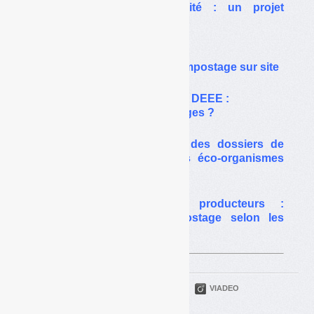
Compostage de proximité : un projet
d’arrêté en consultation
Biodéchets :
bientôt un arrêté sur le compostage sur site
Collectes de proximité des DEEE :
chères pour peu de tonnages ?
Télécharger des extraits des dossiers de
demande d’agrément des éco-organismes
DEEE
Biodéchets des gros producteurs :
méthanisation ou compostage selon les
déchets et les contextes
PARTAGER
TWITTER
LINKEDIN
VIADEO
FACEBOOK
COURRIEL