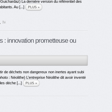
r Guichardaz) La dernière version du référentiel des
bitants. Au [...]
PLUS »
,
Tri
ts : innovation prometteuse ou
rtir de déchets non dangereux non inertes ayant subi
oto : Néolithe) L’entreprise Néolithe dit avoir inventé
des déche [...]
PLUS »