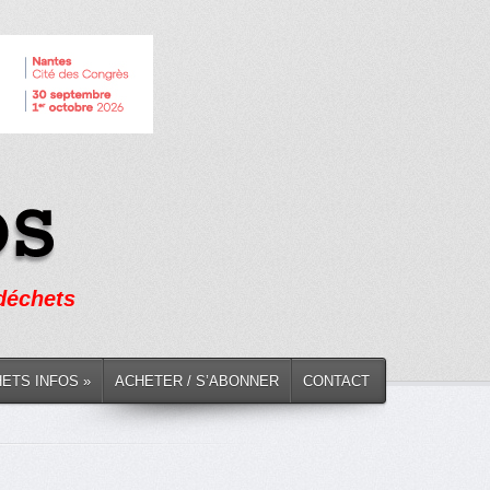
 déchets
HETS INFOS »
ACHETER / S’ABONNER
CONTACT