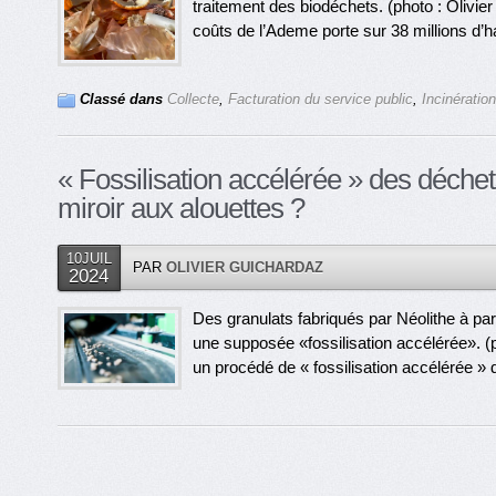
traitement des biodéchets. (photo : Olivie
coûts de l’Ademe porte sur 38 millions d’ha
Classé dans
Collecte
,
Facturation du service public
,
Incinération
« Fossilisation accélérée » des déche
miroir aux alouettes ?
10JUIL
PAR
OLIVIER GUICHARDAZ
2024
Des granulats fabriqués par Néolithe à pa
une supposée «fossilisation accélérée». (ph
un procédé de « fossilisation accélérée » 