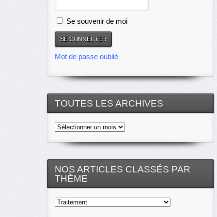
Se souvenir de moi
Mot de passe oublié
TOUTES LES ARCHIVES
Toutes
les
archives
NOS ARTICLES CLASSÉS PAR
THÈME
Nos
articles