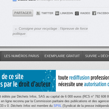
PARTAGER
TWITTER
LINKEDIN
VIADEO
FACEBO
← Consigne pour recyclage : l’épreuve de force
politique
LES NUMÉROS PARUS
EXEMPLAIRE GRATUIT
SUIVRE « DÉC
 édités par Déchets Infos, SAS au capital de 6 000 euros (RCS n° 792 608 86
e en ligne reconnu par la Commission paritaire des publications et des age
033 v 0.
Déchets Infos
est membre du
SPIIL
(Syndicat de la presse indépendan