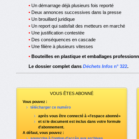
•
Un démarrage déjà plusieurs fois reporté
•
Deux annonces successives dans la presse
•
Un brouillard juridique
•
Un report qui satisfait des metteurs en marché
•
Une justification contestée
•
Des conséquences en cascade
•
Une filière à plusieurs vitesses
•
Bouteilles en plastique et emballages profession
Le dossier complet dans
Déchets Infos
n° 322
.
VOUS ÊTES ABONNÉ
Vous pouvez :
télécharger ce numéro
après vous être connecté à «l'espace abonné»
et si le document est inclus dans votre formule
d'abonnement.
A défaut, vous pouvez :
souscrire à l'option d'accès aux archives