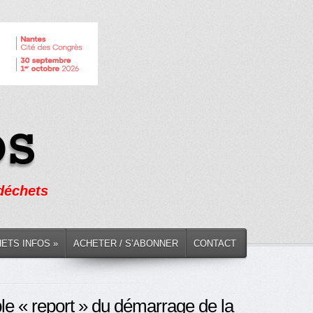
 déchets
HETS INFOS »
ACHETER / S’ABONNER
CONTACT
le « report » du démarrage de la