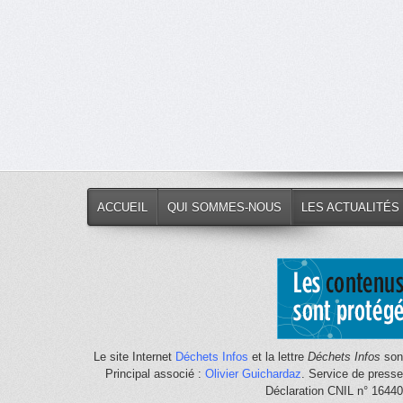
ACCUEIL
QUI SOMMES-NOUS
LES ACTUALITÉS
Le site Internet
Déchets Infos
et la lettre
Déchets Infos
sont
Principal associé :
Olivier Guichardaz
. Service de press
Déclaration CNIL n° 1644