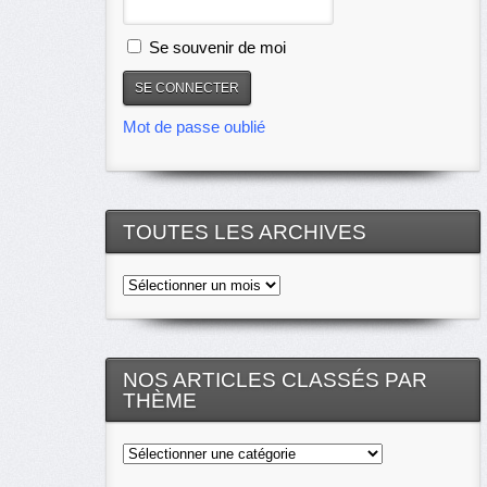
Se souvenir de moi
Mot de passe oublié
TOUTES LES ARCHIVES
Toutes
les
archives
NOS ARTICLES CLASSÉS PAR
THÈME
Nos
articles