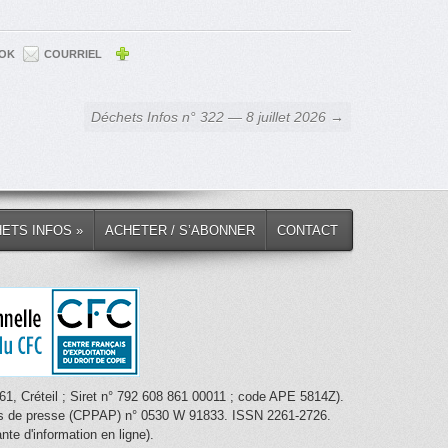
OK
COURRIEL
Déchets Infos n° 322 — 8 juillet 2026 →
HETS INFOS »
ACHETER / S’ABONNER
CONTACT
1, Créteil ; Siret n° 792 608 861 00011 ; code APE 5814Z).
nces de presse (CPPAP) n° 0530 W 91833. ISSN 2261-2726.
te d'information en ligne).