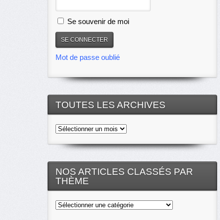
Se souvenir de moi
Mot de passe oublié
TOUTES LES ARCHIVES
Toutes
les
archives
NOS ARTICLES CLASSÉS PAR
THÈME
Nos
articles