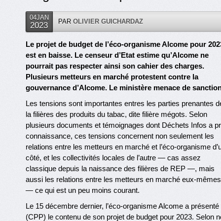
04JAN
PAR
OLIVIER GUICHARDAZ
2023
Le projet de budget de l’éco-organisme Alcome pour 202
est en baisse. Le censeur d’Etat estime qu’Alcome ne
pourrait pas respecter ainsi son cahier des charges.
Plusieurs metteurs en marché protestent contre la
gouvernance d’Alcome. Le ministère menace de sanction
Les tensions sont importantes entres les parties prenantes d
la filières des produits du tabac, dite filière mégots. Selon
plusieurs documents et témoignages dont Déchets Infos a pr
connaissance, ces tensions concernent non seulement les
relations entre les metteurs en marché et l’éco-organisme d’
côté, et les collectivités locales de l’autre — cas assez
classique depuis la naissance des filières de REP —, mais
aussi les relations entre les metteurs en marché eux-mêmes
— ce qui est un peu moins courant.
Le 15 décembre dernier, l’éco-organisme Alcome a présenté
(CPP) le contenu de son projet de budget pour 2023. Selon no