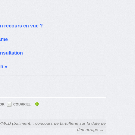
un recours en vue ?
isme
nsultation
en »
OK
COURRIEL
PMCB (bâtiment) : concours de tartufferie sur la date de
démarrage →