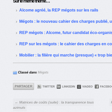
Sur le même thême…
Alcome agréé, la REP mégots sur les rails
Mégots : le nouveau cahier des charges publié, 
REP mégots : Alcome, futur candidat éco-organ
REP sur les mégots : le cahier des charges en co
Mobilier : la filière qui marche (presque) « trop bi
Classé dans
Mégots
PARTAGER
TWITTER
LINKEDIN
VIADEO
FACEBO
← Matrices de coûts (suite) : la transparence tous
azimuts