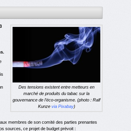
3
s.
e
is
un
Des tensions existent entre metteurs en
marché de produits du tabac sur la
gouvernance de l’éco-organisme. (photo : Ralf
Kunze
via Pixabay
)
 aux membres de son comité des parties prenantes
s sources, ce projet de budget prévoit :