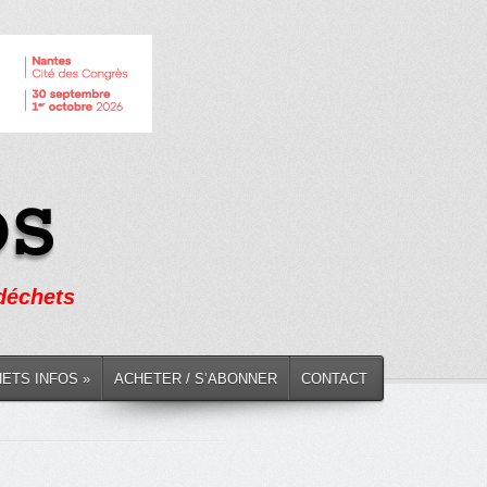
 déchets
HETS INFOS »
ACHETER / S’ABONNER
CONTACT