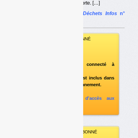
CALI voulait garder le porte-à-porte. […]
L’article complet dans
Déchets Infos
n°
285
.
VOUS ÊTES ABONNÉ
Vous pouvez :
télécharger ce numéro
après vous être connecté à
«l'espace abonné»
et si le document est inclus dans
votre formule d'abonnement.
A défaut, vous pouvez :
souscrire à l'option d'accès aux
archives
VOUS N’ÊTES PAS ABONNÉ