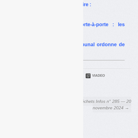
Collecte en apport volontaire :
intéressante, mais…
Apport volontaire vs porte-à-porte : les
leçons d’une procédure
Apport volontaire : un tribunal ordonne de
« rétablir » le porte-à-porte
PARTAGER
TWITTER
LINKEDIN
VIADEO
FACEBOOK
COURRIEL
← Broyat de déchets verts :
Déchets Infos n° 285 — 20
quel statut pour la mise à
novembre 2024 →
disposition ?