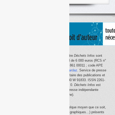
classés
par
thème
Le site Internet
Déchets Infos
et la lettre
Déchets Infos
sont
édités par Déchets Infos, SAS au capital de 6 000 euros (RCS n°
792 608 861, Créteil ; Siret n° 792 608 861 00011 ; code APE
5814Z). Principal associé :
Olivier Guichardaz
. Service de presse
en ligne reconnu par la Commission paritaire des publications et
des agences de presse (CPPAP) n° 0530 W 91833. ISSN 2261-
2726. Déclaration CNIL n° 1644033 v 0.
Déchets Infos
est
membre du
SPIIL
(Syndicat de la presse indépendante
d'information en ligne).
La reproduction en tout ou partie, par quelque moyen que ce soit,
des éléments (textes, photos, dessins, graphiques…) présents