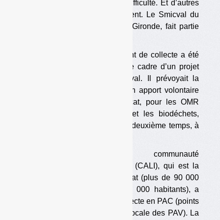
volontaire (PAV) se fait sans difficulté. Et d’autres
où ça se passe plus difficilement. Le Smicval du
Libournais Haute Gironde, en Gironde, fait partie
du deuxième groupe.
En 2022, un nouveau règlement de collecte a été
adopté par le Smicval, dans le cadre d’un projet
plus vaste appelé Néo Smicval. Il prévoyait la
généralisation de la collecte en apport volontaire
sur tout le territoire du syndicat, pour les OMR
comme pour les recyclables et les biodéchets,
ainsi que le passage, dans un deuxième temps, à
la tarification incitative.
Assez rapidement, la communauté
d’agglomération du Libournais (CALI), qui est la
seule agglomération du syndicat (plus de 90 000
habitants, sur un total de 210 000 habitants), a
marqué son opposition à la collecte en PAC (points
d’apport collectif, l’appellation locale des PAV). La