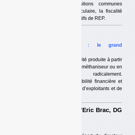
Elle travaillera à des positions communes
notamment sur l’économie circulaire, la fiscalité
environnementale et les dispositifs de REP.
Dossier
•
Valorisation électrique : le grand
chambardement
Les règles de vente de l’électricité produite à partir
de déchets, en incinérateur, en méthaniseur ou en
ISDND, vont changer radicalement.
Conséquences : moins de visibilité financière et
moins de recettes pour nombre d’exploitants et de
collectivités.
Enquête / Révocation d’Eric Brac, DG
d’Eco-Emballages
•
Questions sur un départ