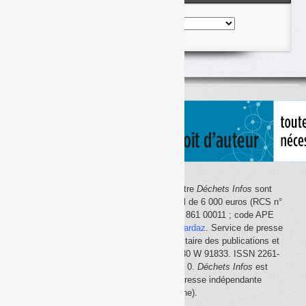
Nos
articles
classés
par
thème
Le site Internet
Déchets Infos
et la lettre
Déchets Infos
sont
édités par Déchets Infos, SAS au capital de 6 000 euros (RCS n°
792 608 861, Créteil ; Siret n° 792 608 861 00011 ; code APE
5814Z). Principal associé :
Olivier Guichardaz
. Service de presse
en ligne reconnu par la Commission paritaire des publications et
des agences de presse (CPPAP) n° 0530 W 91833. ISSN 2261-
2726. Déclaration CNIL n° 1644033 v 0.
Déchets Infos
est
membre du
SPIIL
(Syndicat de la presse indépendante
d'information en ligne).