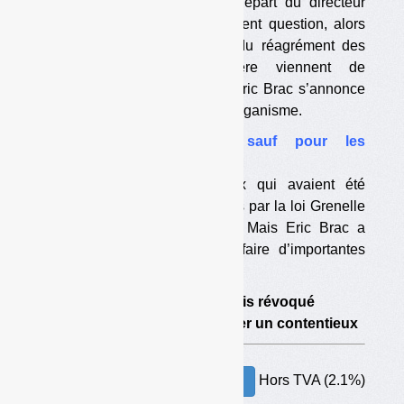
Les raisons et le timing du départ du directeur
général d’Eco-Emballages posent question, alors
que les discussions en vue du réagrément des
éco-organismes de la filière viennent de
commencer. La succession d’Eric Brac s’annonce
cruciale pour l’avenir de l’éco-organisme.
•
Un bilan médiocre… sauf pour les
contributeurs
Les deux objectifs principaux qui avaient été
assignés à la filière emballages par la loi Grenelle
ne sont toujours pas atteints. Mais Eric Brac a
permis aux contributeurs de faire d’importantes
économies.
•
Fortement augmenté, puis révoqué
•
Une indemnité pour éviter un contentieux
Hors TVA (2.1%)
30.00€ – ACHETER