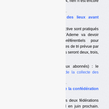
révision déjà intervenue en 2014, rien n’est encore
décidé.
•
Consignes de tri : état des lieux avant
l’harmonisation
Trois schémas de collecte sélective sont pratiqués
par 95 % des communes. L’Ademe va devoir
désigner des schémas préférentiels pour
« l’harmonisation » des consignes de tri prévue par
la loi. On ne sait pas encore s’ils seront deux, trois,
ou plus.
A télécharger
(réservé aux abonnés) : le
rapport sur l’organisation de la collecte des
recyclables
•
Fnade-Federec : les bans de la confédération
sont publiés
La confédération regroupant les deux fédérations
devrait être créée au plus tard en juin prochain.