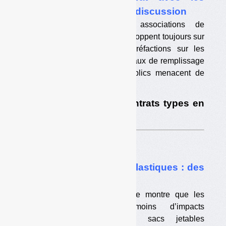
collectivités toujours en discussion
Les échanges entre les associations de
collectivités et Eco-mobilier achoppent toujours sur
la question des éventuelles réfactions sur les
soutiens, notamment liées au taux de remplissage
des bennes. Les pouvoirs publics menacent de
sanctionner l’éco-organisme.
•
Le principe des contrats types en
question
Etude
•
Interdiction des sacs plastiques : des
ACV contrastées
Une récente étude québécoise montre que les
sacs réutilisables ont moins d’impacts
environnementaux que les sacs jetables