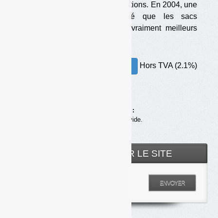
seulement sous certaines conditions. En 2004, une
étude française avait montré que les sacs
biodégradables n’étaient pas vraiment meilleurs
que les autres.
Hors TVA (2.1%)
30.00€ – ACHETER
Achats en ligne :
Votre panier est vide.
RECHERCHER SUR LE SITE
Entrez votre recherche
ENVOYER