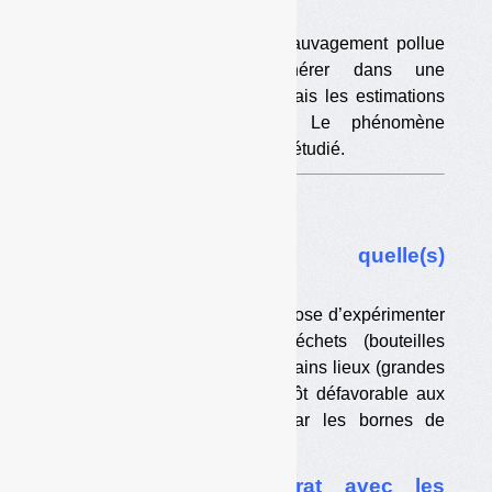
impacts
A quantité égale, brûler sauvagement pollue
beaucoup plus qu’incinérer dans une
installation aux normes. Mais les estimations
sont assez incertaines. Le phénomène
mériterait d’être davantage étudié.
Dans l’actualité
•
Consigne : quelle(s)
expérimentation(s) ?
Le ministère de l’Ecologie propose d’expérimenter
la consigne sur certains déchets (bouteilles
plastiques, piles…) et dans certains lieux (grandes
villes). Il est en revanche plutôt défavorable aux
« gratifications » données par les bornes de
reprise.
•
Mobilier : le contrat avec les