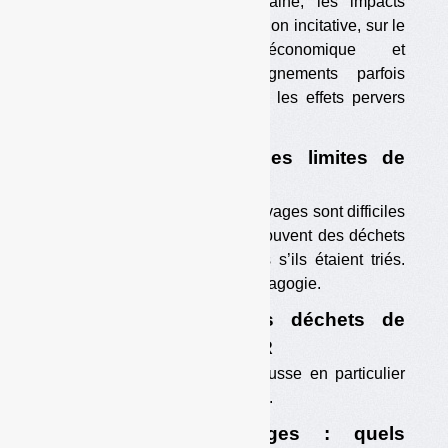
L’Ademe a mesuré, en Lorraine, les impacts
positifs et négatifs de la tarification incitative, sur le
plan environnemental, économique et
comportemental. Des enseignements parfois
inédits, notamment concernant les effets pervers
(dépôts, brûlages…).
•
Effets pervers : les limites de
l’étude
Les dépôts et brûlages sauvages sont difficiles
à évaluer. Ils concernent souvent des déchets
triables, donc non facturés s’ils étaient triés.
D’où l’importance de la pédagogie.
•
Forte baisse des déchets de
cuisine dans les OMR
La tarification incitative pousse en particulier
au compostage domestique.
•
Brûlages sauvages : quels