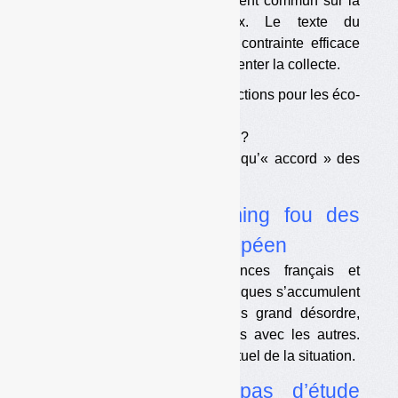
les collectivités à un amendement commun sur la
consigne, ce qui est faux. Le texte du
gouvernement ne fixe aucune contrainte efficace
aux éco-organismes pour augmenter la collecte.
•
Pas d’objectifs ni de sanctions pour les éco-
organismes
•
Echéance 2023 ou 2025 ?
•
« Concertation » plutôt qu’« accord » des
collectivités
•
Plastiques : le timing fou des
textes français et européen
Les objectifs et les échéances français et
européens concernant les plastiques s’accumulent
et se téléscopent dans le plus grand désordre,
parfois en contradiction les uns avec les autres.
Tentative de résumé de l’état actuel de la situation.
•
Objectif 2040 : pas d’étude