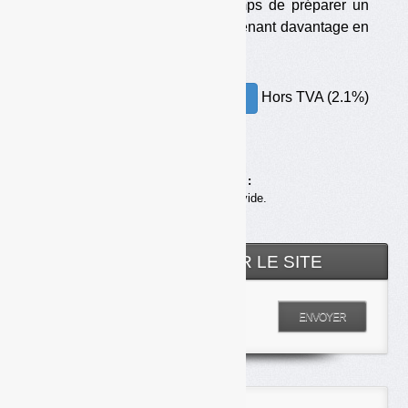
être délivré pour 3 ans, le temps de préparer un
nouveau cahier des charges prenant davantage en
compte le recyclage matière.
Hors TVA (2.1%)
30.00€ – ACHETER
Achats en ligne :
Votre panier est vide.
RECHERCHER SUR LE SITE
Entrez votre recherche
ENVOYER