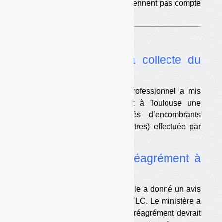
Les chiffres indiqués ne tiennent pas compte
du gisement local.
Dans l’actualité
•
Valdelia uberise sa collecte du
premier kilomètre
L’éco-organisme du mobilier professionnel a mis
en place en Ile-de-France et à Toulouse une
collecte des petites quantités d’encombrants
professionnels (mobiliers et autres) effectuée par
des auto-entrepreneurs.
•
Textiles : vers un réagrément à
l’identique ?
La commission de la filière textile a donné un avis
favorable au réagrément d’EcoTLC. Le ministère a
indiqué qu’il suivrait l’avis. Le réagrément devrait