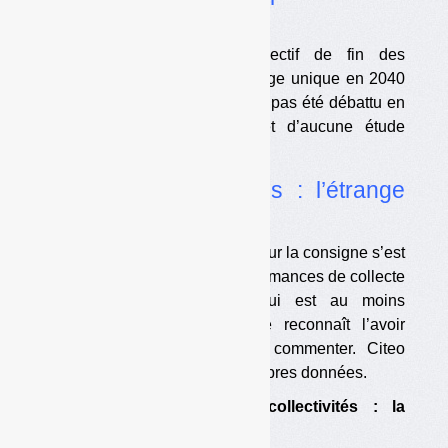
d’impact
L’amendement fixant un objectif de fin des
emballages en plastique à usage unique en 2040
est apparu tout récemment, n’a pas été débattu en
commission et n’a fait l’objet d’aucune étude
d’impact.
•
Bouteilles plastiques : l’étrange
fichier de l’Ademe
Le rapport de Jacques Vernier sur la consigne s’est
appuyé sur un fichier des performances de collecte
des bouteilles et flacons qui est au moins
partiellement erroné. L’Ademe reconnaît l’avoir
constitué mais refuse de le commenter. Citeo
refuse de communiquer ses propres données.
•
Performances des collectivités : la
grande inconnue