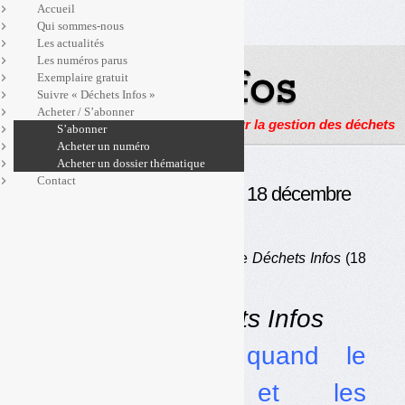
Accueil
Qui sommes-nous
Les actualités
Les numéros parus
Exemplaire gratuit
Suivre « Déchets Infos »
Acheter / S’abonner
Actualités, enquêtes et reportages sur la gestion des déchets
S’abonner
Acheter un numéro
Acheter un dossier thématique
Contact
Déchets Infos n° 174 — 18 décembre
2019
Au sommaire du numéro 174 de
Déchets Infos
(18
décembre 2019)
Exclusivité
Déchets Infos
•
Consigne : quand le
gouvernement et les