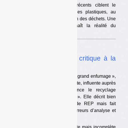
Plusieurs articles ou livres récents ciblent le
recyclage, notamment celui des plastiques, au
motif qu’il nuirait à la prévention des déchets. Une
critique absurde qui méconnaît la réalité du
recyclage et de ses acteurs.
Analyse
•
Quand Zero Waste critique à la
serpe le recyclage
Dans son livre « Recyclage : le grand enfumage »,
la directrice de l’ONG Zero Waste, influente auprès
de certains politiques, dénonce le recyclage
comme « alibi du tout jetable ». Elle décrit bien
certains travers des filières de REP mais fait
également plusieurs grosses erreurs d’analyse et
s’appuie sur des clichés.
•
Une analyse intéressante mais incomplète