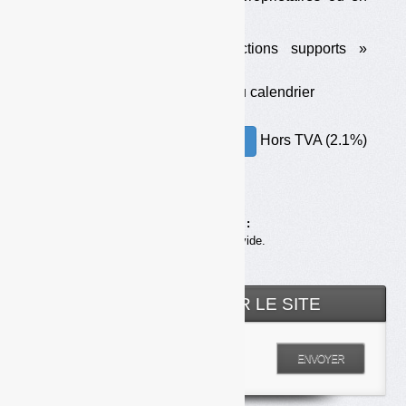
délégation).
•
Emploi : les « fonctions supports »
menacées
•
Suez sous la pression du calendrier
Hors TVA (2.1%)
30.00€ – ACHETER
Achats en ligne :
Votre panier est vide.
RECHERCHER SUR LE SITE
Entrez votre recherche
ENVOYER