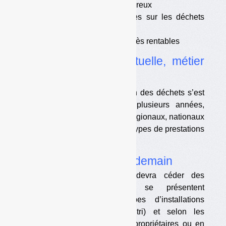
sur les déchets non dangereux
•
Des différences notables sur les déchets
dangereux
•
Deux groupes naguère très rentables
•
La concurrence actuelle, métier
par métier
La concurrence dans la gestion des déchets s’est
sensiblement accrue depuis plusieurs années,
sous la pression d’opérateurs régionaux, nationaux
et étrangers. Presque tous les types de prestations
sont touchés.
•
Quelle concurrence demain
En cas de fusion, Veolia devra céder des
installations. Les choses se présentent
différemment selon les types d’installations
(incinération, enfouissement, tri) et selon les
modes d’exploitation (par les propriétaires ou en