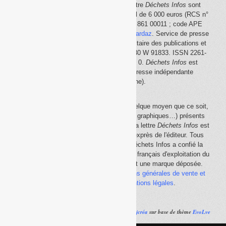
Le site Internet
Déchets Infos
et la lettre
Déchets Infos
sont
édités par Déchets Infos, SAS au capital de 6 000 euros (RCS n°
792 608 861, Créteil ; Siret n° 792 608 861 00011 ; code APE
5814Z). Principal associé :
Olivier Guichardaz
. Service de presse
en ligne reconnu par la Commission paritaire des publications et
des agences de presse (CPPAP) n° 0530 W 91833. ISSN 2261-
2726. Déclaration CNIL n° 1644033 v 0.
Déchets Infos
est
membre du
SPIIL
(Syndicat de la presse indépendante
d'information en ligne).
La reproduction en tout ou partie, par quelque moyen que ce soit,
des éléments (textes, photos, dessins, graphiques…) présents
sur le site Internet
Déchets Infos
et sur la lettre
Déchets Infos
est
rigoureusement interdite, sauf accord exprès de l'éditeur. Tous
droits réservés Déchets Infos SAS. Déchets Infos a confié la
gestion de ses droits de copie au Centre français d'exploitation du
droit de copie (
CFC
). Déchets Infos est une marque déposée.
Vous pouvez consulter ici nos
conditions générales de vente et
d'utilisation
ainsi que les
mentions légales
.
Réalisé par
Ajcréa
sur base de thème
EvoLve