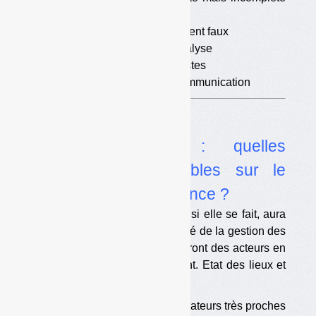
des systèmes de REP
•
Des éléments factuellement faux
•
De grosses erreurs d’analyse
•
Des idées reçues simplistes
•
Une grosse erreur de communication
Dossier
Veolia / Suez : quelles
conséquences possibles sur le
marché et la concurrence ?
La fusion entre Veolia et Suez, si elle se fait, aura
des conséquences sur le marché de la gestion des
déchets en France, qui dépendront des acteurs en
présence et du rôle qu’ils jouent. Etat des lieux et
analyse des forces en jeu.
•
Veolia et Suez : des opérateurs très proches