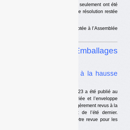
textes sur les plastiques. Trois seulement ont été
adoptés définitivement, dont une résolution restée
apparemment lettre morte.
•
Une proposition de loi votée à l’Assemblée
et transmise au Sénat
Dossier
Emballages
ménagers
•
Les soutiens revus à la hausse
pour 2023
Le cahier des charges pour 2023 a été publié au
JO
. Les soutiens à la tonne triée et l’enveloppe
minimale de soutiens ont été légèrement revus à la
hausse par rapport au projet de l’été dernier.
L’enveloppe minimale pourra être revue pour les
années suivantes.