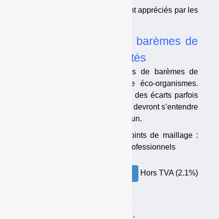
•
Des dossiers diversement appréciés par les
parties prenantes
•
Les propositions de barèmes de
soutiens aux collectivités
Nous publions les propositions de barèmes de
soutiens faites par les quatre éco-organismes.
Elles sont très différentes, avec des écarts parfois
importants. Les éco-organismes devront s’entendre
pour aboutir à un barème commun.
•
Points de collecte et points de maillage :
l’enjeu des déchets des professionnels
Hors TVA (2.1%)
30.00€ – ACHETER
Achats en ligne :