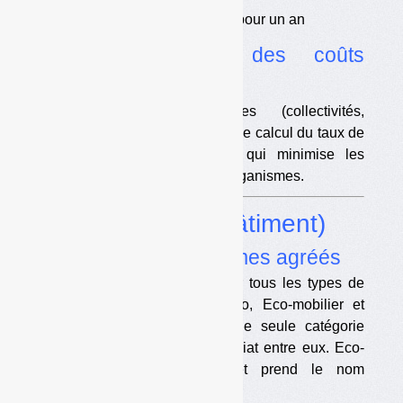
•
Des arrêtés d’agrément pour un an
•
La couverture des coûts
contestée
Plusieurs parties prenantes (collectivités,
opérateurs, ONG…) contestent le calcul du taux de
prise en charge des coûts, qui minimise les
soutiens à verser par les éco-organismes.
Dossier
PMCB (bâtiment)
•
Quatre éco-organismes agréés
Valobat est le seul agréé pour tous les types de
déchets de PMCB. Ecominero, Eco-mobilier et
Valdelia sont agréés pour une seule catégorie
chacun, mais avec un partenariat entre eux. Eco-
mobilier change de nom et prend le nom
d’Ecomaison.