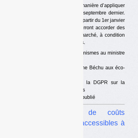
Le gouvernement a précisé la manière d’appliquer
la
« tolérance »
annoncée en septembre dernier.
Les contributions seront dues à partir du 1er janvier
2023. Les éco-organismes pourront accorder des
largesses à des metteurs en marché, à condition
d’en assumer les conséquences.
•
Le courrier des éco-organismes au ministre
Christophe Béchu
•
La réponse de Christophe Béchu aux éco-
organismes
•
Les
«clarifications»
de la DGPR sur la
«tolérance»
de quatre mois
•
L’« avis à producteurs » publié
•
Les matrices de coûts
ComptaCoût bientôt accessibles à
tous