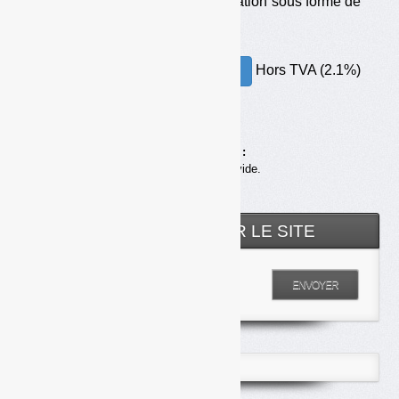
procédé moléculaire. La valorisation sous forme de
CSR sera moins soutenue.
Hors TVA (2.1%)
30.00€ – ACHETER
Achats en ligne :
Votre panier est vide.
RECHERCHER SUR LE SITE
Entrez votre recherche
ENVOYER