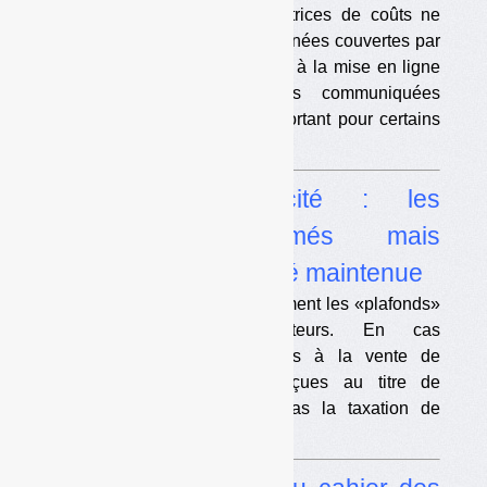
La CADA estime que les matrices de coûts ne
contiennent a priori pas de données couvertes par
le secret. L’Ademe dit travailler à la mise en ligne
des matrices. Les données communiquées
pourraient avoir un intérêt important pour certains
acteurs.
•
Vente d’électricité : les
«plafonds» confirmés mais
relevés, la rétroactivité maintenue
Le gouvernement retient finalement les «plafonds»
proposés par les sénateurs. En cas
d’intéressement descollectivités à la vente de
l’électricité, les sommes perçues au titre de
l’intéressement ne subiront pas la taxation de
90 %.