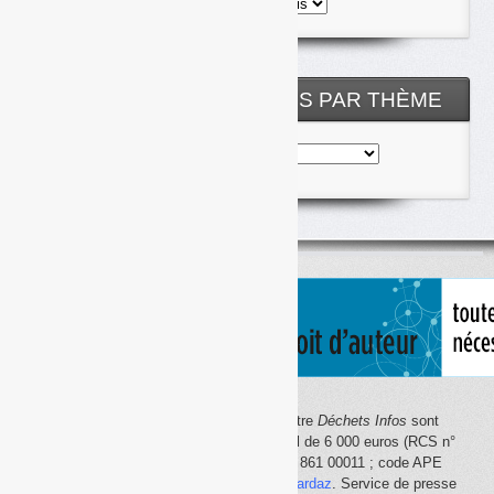
Toutes
les
archives
NOS ARTICLES CLASSÉS PAR THÈME
Nos
articles
classés
par
thème
Le site Internet
Déchets Infos
et la lettre
Déchets Infos
sont
édités par Déchets Infos, SAS au capital de 6 000 euros (RCS n°
792 608 861, Créteil ; Siret n° 792 608 861 00011 ; code APE
5814Z). Principal associé :
Olivier Guichardaz
. Service de presse