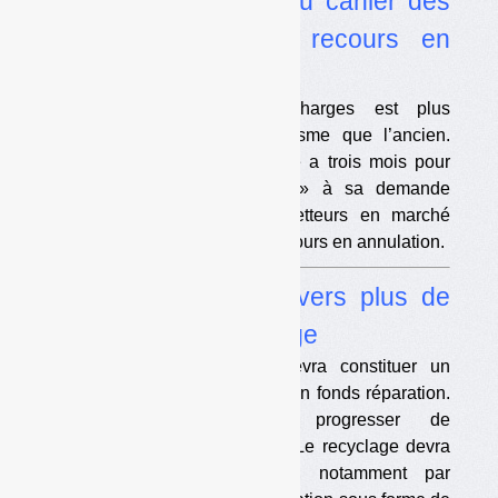
•
Mégots : le nouveau cahier des
charges publié, un recours en
vue ?
Le nouveau cahier des charges est plus
contraignant pour l’éco-organisme que l’ancien.
L’éco-organisme actuel Alcome a trois mois pour
présenter un « complément » à sa demande
d’agrément de 2021. Des metteurs en marché
pourraient faire un nouveau recours en annulation.
•
Textiles : la filière vers plus de
collecte et de recyclage
L’éco-organisme des TLC devra constituer un
fonds réemploi-réutilisation et un fonds réparation.
La collecte va devoir progresser de
188 000 tonnes/an en 6 ans. Le recyclage devra
être développé après surtri, notamment par