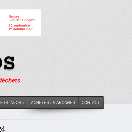
 déchets
HETS INFOS »
ACHETER / S’ABONNER
CONTACT
24