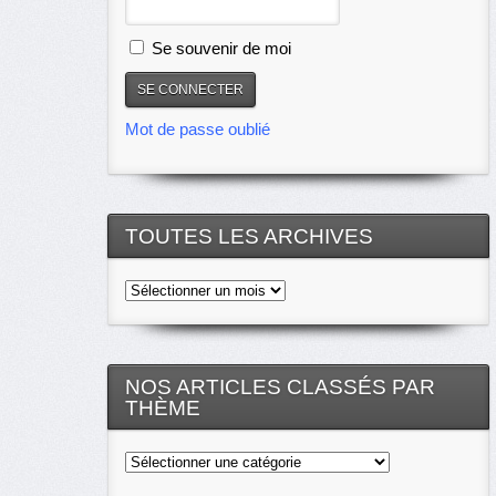
Se souvenir de moi
Mot de passe oublié
TOUTES LES ARCHIVES
Toutes
les
archives
NOS ARTICLES CLASSÉS PAR
THÈME
Nos
articles