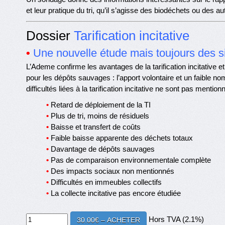
et leur pratique du tri, qu’il s’agisse des biodéchets ou des a
Dossier
Tarification incitative
•
Une nouvelle étude mais toujours des 
L’Ademe confirme les avantages de la tarification incitative 
pour les dépôts sauvages : l’apport volontaire et un faible no
difficultés liées à la tarification incitative ne sont pas mentio
•
Retard de déploiement de la TI
•
Plus de tri, moins de résiduels
•
Baisse et transfert de coûts
•
Faible baisse apparente des déchets totaux
•
Davantage de dépôts sauvages
•
Pas de comparaison environnementale complète
•
Des impacts sociaux non mentionnés
•
Difficultés en immeubles collectifs
•
La collecte incitative pas encore étudiée
Hors TVA (2.1%)
30.00€ – ACHETER