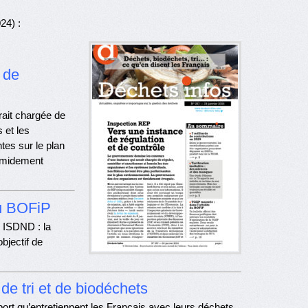
24) :
 de
rait chargée de
 et les
tes sur le plan
imidement
du BOFiP
s ISDND : la
objectif de
de tri et de biodéchets
ort qu’entretiennent les Français avec leurs déchets