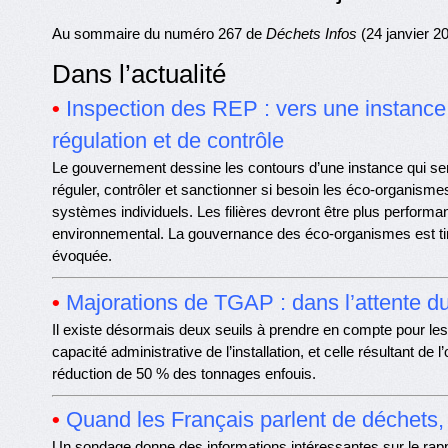
Au sommaire du numéro 267 de
Déchets Infos
(24 janvier 20
Dans l’actualité
•
Inspection des REP : vers une instance
régulation et de contrôle
Le gouvernement dessine les contours d’une instance qui se
réguler, contrôler et sanctionner si besoin les éco-organismes
systèmes individuels. Les filières devront être plus performan
environnemental. La gouvernance des éco-organismes est t
évoquée.
•
Majorations de TGAP : dans l’attente 
Il existe désormais deux seuils à prendre en compte pour le
capacité administrative de l’installation, et celle résultant de l’
réduction de 50 % des tonnages enfouis.
•
Quand les Français parlent de déchets, 
Un sondage donne des informations intéressantes sur le rapp