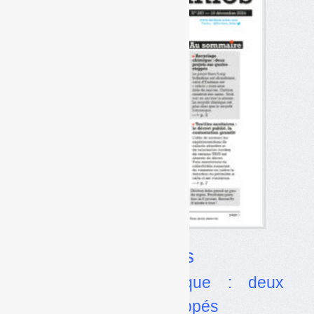
Dossier
Plastiques
•
Recyclage chimique : deux
projets sur quatre stoppés