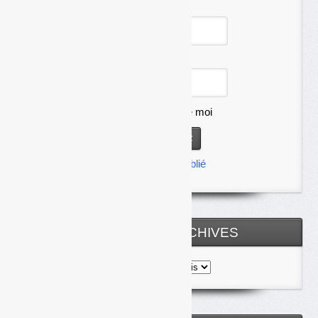
Identifiant
Mot de passe
Se souvenir de moi
Mot de passe oublié
TOUTES LES ARCHIVES
Toutes
les
archives