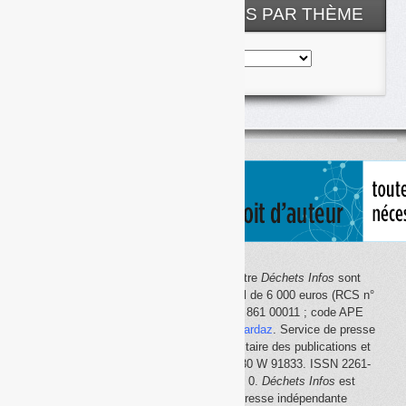
NOS ARTICLES CLASSÉS PAR THÈME
Nos
articles
classés
par
thème
Le site Internet
Déchets Infos
et la lettre
Déchets Infos
sont
édités par Déchets Infos, SAS au capital de 6 000 euros (RCS n°
792 608 861, Créteil ; Siret n° 792 608 861 00011 ; code APE
5814Z). Principal associé :
Olivier Guichardaz
. Service de presse
en ligne reconnu par la Commission paritaire des publications et
des agences de presse (CPPAP) n° 0530 W 91833. ISSN 2261-
2726. Déclaration CNIL n° 1644033 v 0.
Déchets Infos
est
membre du
SPIIL
(Syndicat de la presse indépendante