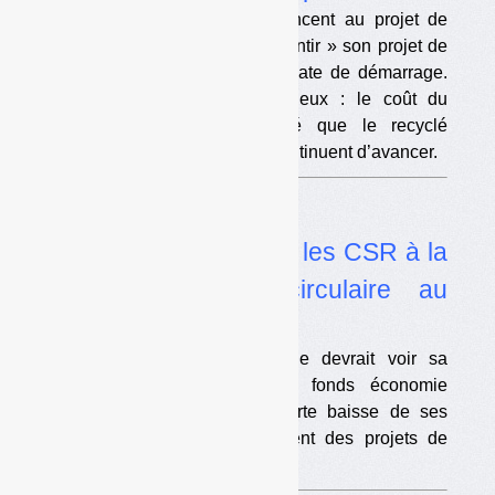
Suez et Loop Industries renoncent au projet de
Saint-Avold. Eastman dit « ralentir » son projet de
Port-Jérôme sans donner de date de démarrage.
Principal obstacle pour les deux : le coût du
recyclé chimique, plus élevé que le recyclé
mécanique. Total et Carbios continuent d’avancer.
Dans l’actualité
•
Budget de l’Ademe : les CSR à la
diète, l’économie circulaire au
régime
Le fonds chaleur renouvelable devrait voir sa
dotation maintenue. Mais le fonds économie
circulaire devrait subir une forte baisse de ses
crédits, au détriment notamment des projets de
production de CSR.