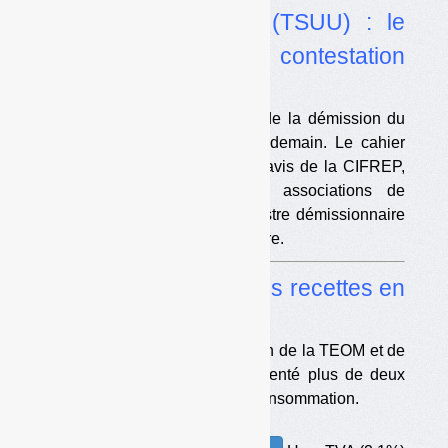
•
Textiles sanitaires (TSUU) : le
décret publié, la contestation
grandit
Le décret a été signé le jour de la démission du
gouvernement et publié le lendemain. Le cahier
des charges a fait l’objet d’un avis de la CIFREP,
sans les collectivités. Trois associations de
collectivités ont écrit à la ministre démissionnaire
pour l’élargissement du périmètre.
•
TEOM et REOM : des recettes en
forte hausse en 2023
Depuis 20 ans, le produit moyen de la TEOM et de
la REOM par habitant a augmenté plus de deux
fois plus vite que les prix à la consommation.