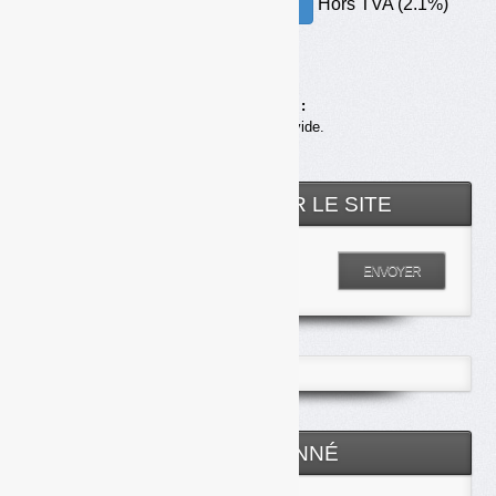
Hors TVA (2.1%)
30.00€ – ACHETER
Achats en ligne :
Votre panier est vide.
RECHERCHER SUR LE SITE
Entrez votre recherche
ENVOYER
ESPACE ABONNÉ