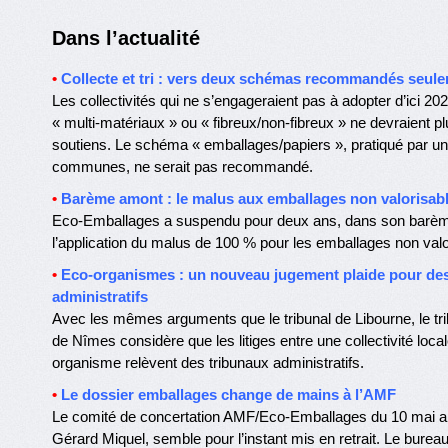
Dans l’actualité
•
Collecte et tri : vers deux schémas recommandés seul
Les collectivités qui ne s’engageraient pas à adopter d’ici 2
« multi-matériaux » ou « fibreux/non-fibreux » ne devraient p
soutiens. Le schéma « emballages/papiers », pratiqué par un
communes, ne serait pas recommandé.
•
Barème amont : le malus aux emballages non valorisa
Eco-Emballages a suspendu pour deux ans, dans son barè
l’application du malus de 100 % pour les emballages non valo
•
Eco-organismes : un nouveau jugement plaide pour des
administratifs
Avec les mêmes arguments que le tribunal de Libourne, le tri
de Nîmes considère que les litiges entre une collectivité local
organisme relèvent des tribunaux administratifs.
•
Le dossier emballages change de mains à l’AMF
Le comité de concertation AMF/Eco-Emballages du 10 mai a é
Gérard Miquel, semble pour l’instant mis en retrait. Le bure