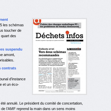
ement
025 les schémas
lus toucher de
 quart des
bles suspendu
me amont,
risables.
 contrats
bunal d’instance
e et un éco-
té annulé. Le président du comité de concertation,
au de l’AMF reprend la main dans un sens moins