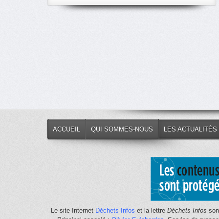
classés
par
thème
ACCUEIL
QUI SOMMES-NOUS
LES ACTUALITÉS
Le site Internet
Déchets Infos
et la lettre
Déchets Infos
sont