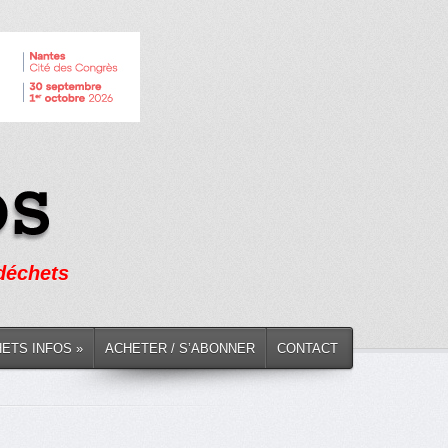
 déchets
HETS INFOS »
ACHETER / S’ABONNER
CONTACT