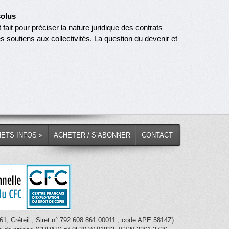
solus
fait pour préciser la nature juridique des contrats
s soutiens aux collectivités. La question du devenir et
HETS INFOS »
ACHETER / S’ABONNER
CONTACT
1, Créteil ; Siret n° 792 608 861 00011 ; code APE 5814Z).