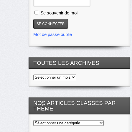
Se souvenir de moi
Mot de passe oublié
TOUTES LES ARCHIVES
Toutes
les
archives
NOS ARTICLES CLASSÉS PAR
THÈME
Nos
articles