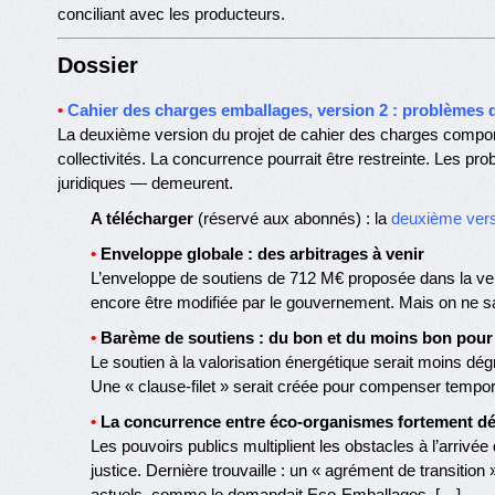
conciliant avec les producteurs.
Dossier
•
Cahier des charges emballages, version 2 : problèmes d
La deuxième version du projet de cahier des charges compo
collectivités. La concurrence pourrait être restreinte. Les p
juridiques — demeurent.
A télécharger
(réservé aux abonnés) : la
deuxième vers
•
Enveloppe globale : des arbitrages à venir
L’enveloppe de soutiens de 712 M€ proposée dans la vers
encore être modifiée par le gouvernement. Mais on ne s
•
Barème de soutiens : du bon et du moins bon pour l
Le soutien à la valorisation énergétique serait moins dégr
Une « clause-filet » serait créée pour compenser tempora
•
La concurrence entre éco-organismes fortement d
Les pouvoirs publics multiplient les obstacles à l’arrivé
justice. Dernière trouvaille : un « agrément de transition 
actuels, comme le demandait Eco-Emballages. […]